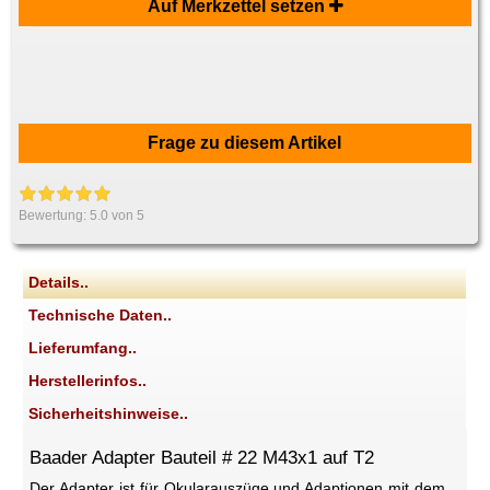
Auf Merkzettel setzen
Frage zu diesem Artikel
Bewertung:
5.0
von 5
Details..
Technische Daten..
Lieferumfang..
Herstellerinfos..
Sicherheitshinweise..
Baader Adapter Bauteil # 22 M43x1 auf T2
Der Adapter ist für Okularauszüge und Adaptionen mit dem