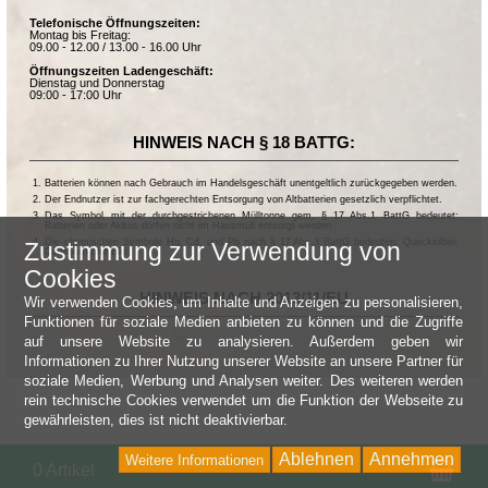
Telefonische Öffnungszeiten:
Montag bis Freitag:
09.00 - 12.00 / 13.00 - 16.00 Uhr
Öffnungszeiten Ladengeschäft:
Dienstag und Donnerstag
09:00 - 17:00 Uhr
HINWEIS NACH § 18 BATTG:
Batterien können nach Gebrauch im Handelsgeschäft unentgeltlich zurückgegeben werden.
Der Endnutzer ist zur fachgerechten Entsorgung von Altbatterien gesetzlich verpflichtet.
Das Symbol mit der durchgestrichenen Mülltonne gem. § 17 Abs.1 BattG bedeutet:
Batterien oder Akkus dürfen nicht im Hausmüll entsorgt werden.
Die chemischen Symbole Hg, Cd, und Pb nach § 17 Abs.3 BattG bedeuten: Quecksilber,
Zustimmung zur Verwendung von
Cadmium und Blei.
Cookies
HINWEIS NACH 2013/11/EU
Wir verwenden Cookies, um Inhalte und Anzeigen zu personalisieren,
Funktionen für soziale Medien anbieten zu können und die Zugriffe
auf unsere Website zu analysieren. Außerdem geben wir
Informationen zu Ihrer Nutzung unserer Website an unsere Partner für
soziale Medien, Werbung und Analysen weiter. Des weiteren werden
rein technische Cookies verwendet um die Funktion der Webseite zu
gewährleisten, dies ist nicht deaktivierbar.
Ablehnen
Annehmen
Weitere Informationen
Wa
0 Artikel