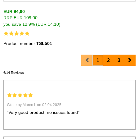
EUR 94,90
RRP EUR 109,00
you save 12.9% (EUR 14,10)
Product number
TSL501
Prev
Nex
1
2
3
6/14 Reviews
Wrote by Marco I. on 02.04.2025
"Very good product, no issues found"