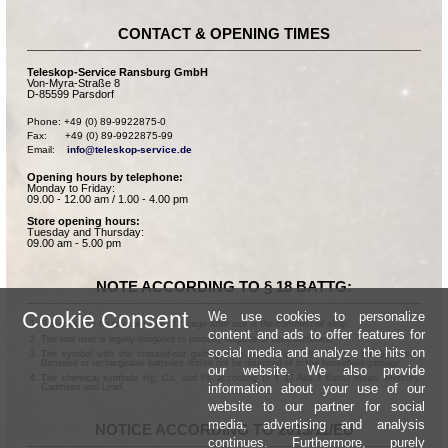
CONTACT & OPENING TIMES
Teleskop-Service Ransburg GmbH
Von-Myra-Straße 8
D-85599 Parsdorf
Phone: +49 (0) 89-9922875-0

Fax:      +49 (0) 89-9922875-99

Email:    
info@teleskop-service.de
Opening hours by telephone:
Monday to Friday:
09.00 - 12.00 am / 1.00 - 4.00 pm
Store opening hours:
Tuesday and Thursday:
09.00 am - 5.00 pm
NOTE ACCORDING TO § 18 BATTG:
Cookie Consent
We use cookies to personalize
Batteries can be returned free of charge after use in the commercial shop.
content and ads to offer features for
The end user is legally obligated to properly dispose of used batteries.
social media and analyze the hits on
The symbol with the crossed-out garbage can according to § 17 Abs.1 BattG means:
Batteries or rechargeable batteries dürfen not be disposed of in the household garbage.
our website. We also provide
The chemical symbols Hg, Cd, and Pb according to § 17 Abs.3 BattG mean: Mercury,
information about your use of our
Cadmium and Lead.
website to our partner for social
media, advertising and analysis
NOTICE ACCORDING TO 2013/11/EU
continues. Furthermore, purely