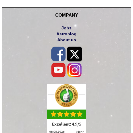
COMPANY
Jobs
Astroblog
About us
Exzellent:
4.9
/
5
08.08.2026
mehr