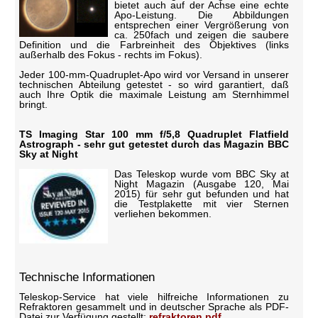
bietet auch auf der Achse eine echte
Apo-Leistung. Die Abbildungen
entsprechen einer Vergrößerung von
ca. 250fach und zeigen die saubere
Definition und die Farbreinheit des Objektives (links
außerhalb des Fokus - rechts im Fokus).
Jeder 100-mm-Quadruplet-Apo wird vor Versand in unserer
technischen Abteilung getestet - so wird garantiert, daß
auch Ihre Optik die maximale Leistung am Sternhimmel
bringt.
TS Imaging Star 100 mm f/5,8 Quadruplet Flatfield
Astrograph - sehr gut getestet durch das Magazin BBC
Sky at Night
Das Teleskop wurde vom BBC Sky at
Night Magazin (Ausgabe 120, Mai
2015) für sehr gut befunden und hat
die Testplakette mit vier Sternen
verliehen bekommen.
Technische Informationen
Teleskop-Service hat viele hilfreiche Informationen zu
Refraktoren gesammelt und in deutscher Sprache als PDF-
Datei zur Verfügung gestellt:
refraktoren.pdf