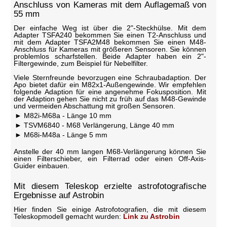
Anschluss von Kameras mit dem Auflagemaß von
55 mm
Der einfache Weg ist über die 2"-Steckhülse. Mit dem
Adapter TSFA240 bekommen Sie einen T2-Anschluss und
mit dem Adapter TSFA2M48 bekommen Sie einen M48-
Anschluss für Kameras mit größeren Sensoren. Sie können
problemlos scharfstellen. Beide Adapter haben ein 2"-
Filtergewinde, zum Beispiel für Nebelfilter.
Viele Sternfreunde bevorzugen eine Schraubadaption. Der
Apo bietet dafür ein M82x1-Außengewinde. Wir empfehlen
folgende Adaption für eine angenehme Fokusposition. Mit
der Adaption gehen Sie nicht zu früh auf das M48-Gewinde
und vermeiden Abschattung mit großen Sensoren.
M82i-M68a - Länge 10 mm
TSVM6840 - M68 Verlängerung, Länge 40 mm
M68i-M48a - Länge 5 mm
Anstelle der 40 mm langen M68-Verlängerung können Sie
einen Filterschieber, ein Filterrad oder einen Off-Axis-
Guider einbauen.
Mit diesem Teleskop erzielte astrofotografische
Ergebnisse auf Astrobin
Hier finden Sie einige Astrofotografien, die mit diesem
Teleskopmodell gemacht wurden:
Link zu Astrobin