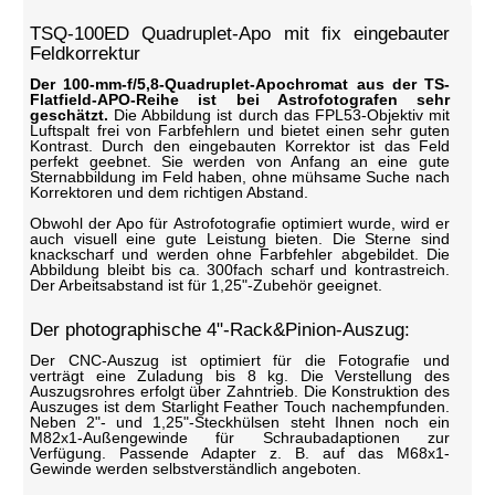
TSQ-100ED Quadruplet-Apo mit fix eingebauter
Feldkorrektur
Der 100-mm-f/5,8-Quadruplet-Apochromat aus der TS-
Flatfield-APO-Reihe ist bei Astrofotografen sehr
geschätzt.
Die Abbildung ist durch das FPL53-Objektiv mit
Luftspalt frei von Farbfehlern und bietet einen sehr guten
Kontrast. Durch den eingebauten Korrektor ist das Feld
perfekt geebnet. Sie werden von Anfang an eine gute
Sternabbildung im Feld haben, ohne mühsame Suche nach
Korrektoren und dem richtigen Abstand.
Obwohl der Apo für Astrofotografie optimiert wurde, wird er
auch visuell eine gute Leistung bieten. Die Sterne sind
knackscharf und werden ohne Farbfehler abgebildet. Die
Abbildung bleibt bis ca. 300fach scharf und kontrastreich.
Der Arbeitsabstand ist für 1,25"-Zubehör geeignet.
Der photographische 4"-Rack&Pinion-Auszug:
Der CNC-Auszug ist optimiert für die Fotografie und
verträgt eine Zuladung bis 8 kg. Die Verstellung des
Auszugsrohres erfolgt über Zahntrieb. Die Konstruktion des
Auszuges ist dem Starlight Feather Touch nachempfunden.
Neben 2"- und 1,25"-Steckhülsen steht Ihnen noch ein
M82x1-Außengewinde für Schraubadaptionen zur
Verfügung. Passende Adapter z. B. auf das M68x1-
Gewinde werden selbstverständlich angeboten.