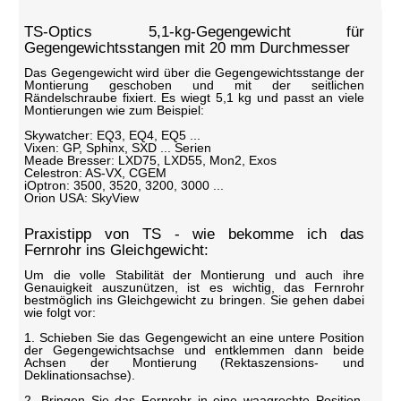
TS-Optics 5,1-kg-Gegengewicht für
Gegengewichtsstangen mit 20 mm Durchmesser
Das Gegengewicht wird über die Gegengewichtsstange der
Montierung geschoben und mit der seitlichen
Rändelschraube fixiert. Es wiegt 5,1 kg und passt an viele
Montierungen wie zum Beispiel:
Skywatcher: EQ3, EQ4, EQ5 ...
Vixen: GP, Sphinx, SXD ... Serien
Meade Bresser: LXD75, LXD55, Mon2, Exos
Celestron: AS-VX, CGEM
iOptron: 3500, 3520, 3200, 3000 ...
Orion USA: SkyView
Praxistipp von TS - wie bekomme ich das
Fernrohr ins Gleichgewicht:
Um die volle Stabilität der Montierung und auch ihre
Genauigkeit auszunützen, ist es wichtig, das Fernrohr
bestmöglich ins Gleichgewicht zu bringen. Sie gehen dabei
wie folgt vor:
1. Schieben Sie das Gegengewicht an eine untere Position
der Gegengewichtsachse und entklemmen dann beide
Achsen der Montierung (Rektaszensions- und
Deklinationsachse).
2. Bringen Sie das Fernrohr in eine waagrechte Position.