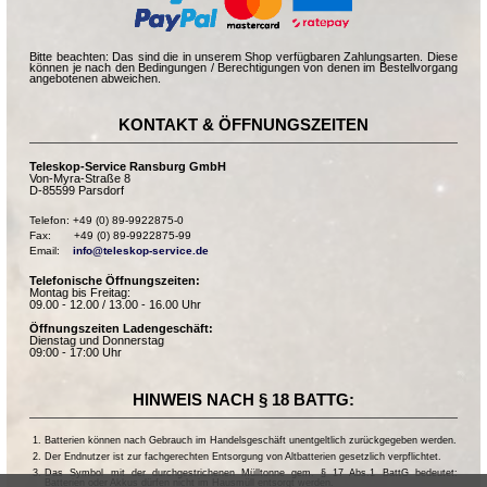
Bitte beachten: Das sind die in unserem Shop verfügbaren Zahlungsarten. Diese
können je nach den Bedingungen / Berechtigungen von denen im Bestellvorgang
angebotenen abweichen.
KONTAKT & ÖFFNUNGSZEITEN
Teleskop-Service Ransburg GmbH
Von-Myra-Straße 8
D-85599 Parsdorf
Telefon: +49 (0) 89-9922875-0

Fax:       +49 (0) 89-9922875-99

Email:    
info@teleskop-service.de
Telefonische Öffnungszeiten:
Montag bis Freitag:
09.00 - 12.00 / 13.00 - 16.00 Uhr
Öffnungszeiten Ladengeschäft:
Dienstag und Donnerstag
09:00 - 17:00 Uhr
HINWEIS NACH § 18 BATTG:
Batterien können nach Gebrauch im Handelsgeschäft unentgeltlich zurückgegeben werden.
Der Endnutzer ist zur fachgerechten Entsorgung von Altbatterien gesetzlich verpflichtet.
Das Symbol mit der durchgestrichenen Mülltonne gem. § 17 Abs.1 BattG bedeutet:
Batterien oder Akkus dürfen nicht im Hausmüll entsorgt werden.