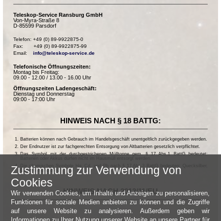
Teleskop-Service Ransburg GmbH
Von-Myra-Straße 8
D-85599 Parsdorf
Telefon: +49 (0) 89-9922875-0

Fax:       +49 (0) 89-9922875-99

Email:    
info@teleskop-service.de
Telefonische Öffnungszeiten:
Montag bis Freitag:
09.00 - 12.00 / 13.00 - 16.00 Uhr
Öffnungszeiten Ladengeschäft:
Dienstag und Donnerstag
09:00 - 17:00 Uhr
HINWEIS NACH § 18 BATTG:
Batterien können nach Gebrauch im Handelsgeschäft unentgeltlich zurückgegeben werden.
Der Endnutzer ist zur fachgerechten Entsorgung von Altbatterien gesetzlich verpflichtet.
Das Symbol mit der durchgestrichenen Mülltonne gem. § 17 Abs.1 BattG bedeutet:
Batterien oder Akkus dürfen nicht im Hausmüll entsorgt werden.
Die chemischen Symbole Hg, Cd, und Pb nach § 17 Abs.3 BattG bedeuten: Quecksilber,
Zustimmung zur Verwendung von
Cadmium und Blei.
Cookies
HINWEIS NACH 2013/11/EU
Wir verwenden Cookies, um Inhalte und Anzeigen zu personalisieren,
Funktionen für soziale Medien anbieten zu können und die Zugriffe
auf unsere Website zu analysieren. Außerdem geben wir
Informationen zu Ihrer Nutzung unserer Website an unsere Partner für