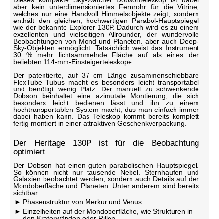
Dieses kompakte Sky-Watcher Dobsonteleskop ist dabei
aber kein unterdimensioniertes Fernrohr für die Vitrine,
welches nur eine Handvoll Himmelsobjekte zeigt, sondern
enthält den gleichen, hochwertigen Parabol-Hauptspiegel
wie der bekannte Explorer 130P. Dadurch wird es zu einem
exzellenten und vielseitigen Allrounder, der wundervolle
Beobachtungen von Mond und Planeten, aber auch Deep-
Sky-Objekten ermöglicht. Tatsächlich weist das Instrument
30 % mehr lichtsammelnde Fläche auf als eines der
beliebten 114-mm-Einsteigerteleskope.
Der patentierte, auf 37 cm Länge zusammenschiebbare
FlexTube Tubus macht es besonders leicht transportabel
und benötigt wenig Platz. Der manuell zu schwenkende
Dobson beinhaltet eine azimutale Montierung, die sich
besonders leicht bedienen lässt und ihn zu einem
hochtransportablen System macht, das man einfach immer
dabei haben kann. Das Teleskop kommt bereits komplett
fertig montiert in einer attraktiven Geschenkverpackung.
Der Heritage 130P ist für die Beobachtung
optimiert
Der Dobson hat einen guten parabolischen Hauptspiegel.
So können nicht nur tausende Nebel, Sternhaufen und
Galaxien beobachtet werden, sondern auch Details auf der
Mondoberfläche und Planeten. Unter anderem sind bereits
sichtbar:
Phasenstruktur von Merkur und Venus
Einzelheiten auf der Mondoberfläche, wie Strukturen in
den Kraterwänden oder Rillen