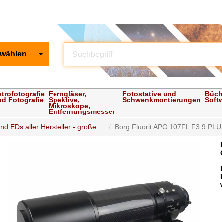
 wählen
strofotografie
Ferngläser,
Fotostative und
Büch
nd Fotografie
Spektive,
Schwenkmontierungen
Soft
Mikroskope,
Entfernungsmesser
nd EDs aller Hersteller - große ...
Borg Fluorit APO 107FL F3.9 PLUS -