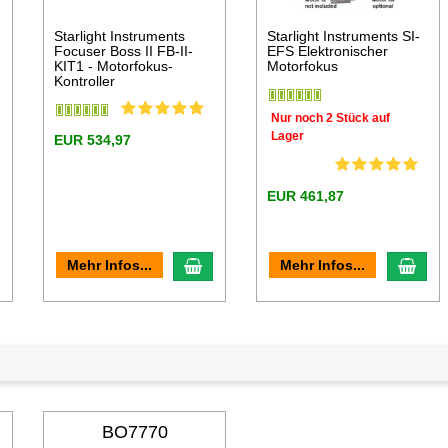
Starlight Instruments
Starlight Instruments SI-
Focuser Boss II FB-II-
EFS Elektronischer
KIT1 - Motorfokus-
Motorfokus
Kontroller
Nur noch 2 Stück auf
Lager
EUR 534,97
EUR 461,87
n den Warenkorb
In den Warenkorb
In d
Mehr Infos...
Mehr Infos...
BO7770