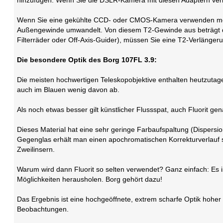
hinzufügen. Wenn Sie die DSLR-Kamera mit diesen Adaptern verb
Wenn Sie eine gekühlte CCD- oder CMOS-Kamera verwenden möch
Außengewinde umwandelt. Von diesem T2-Gewinde aus beträgt d
Filterräder oder Off-Axis-Guider), müssen Sie eine T2-Verläng
Die besondere Optik des Borg 107FL 3.9:
Die meisten hochwertigen Teleskopobjektive enthalten heutzutag
auch im Blauen wenig davon ab.
Als noch etwas besser gilt künstlicher Flussspat, auch Fluorit ge
Dieses Material hat eine sehr geringe Farbaufspaltung (Disper
Gegenglas erhält man einen apochromatischen Korrekturverlauf sc
Zweilinsern.
Warum wird dann Fluorit so selten verwendet? Ganz einfach: Es i
Möglichkeiten herausholen. Borg gehört dazu!
Das Ergebnis ist eine hochgeöffnete, extrem scharfe Optik hoher 
Beobachtungen.