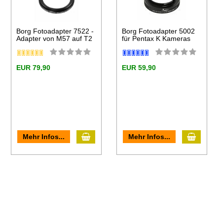
Borg Fotoadapter 7522 -
Borg Fotoadapter 5002
Adapter von M57 auf T2
für Pentax K Kameras
EUR 79,90
EUR 59,90
In den Warenkorb
In den
en Warenkorb
Mehr Infos...
Mehr Infos...