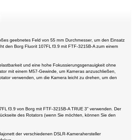
r großes geebnetes Feld von 55 mm Durchmesser, um den Einsatz
acht den Borg Fluorit 107FL f3.9 mit FTF-3215B-A zum einem
Belastbarkeit und eine hohe Fokussierungsgenauigkeit ohne
n Rotator mit einem M57-Gewinde, um Kameras anzuschließen,
tator verwenden, um die Kamera leicht zu drehen, um den
07FL f3.9 von Borg mit FTF-3215B-A TRUE 3" verwenden. Der
ückseite des Rotators (wenn Sie möchten, können Sie den
ajonett der verschiedenen DSLR-Kamerahersteller