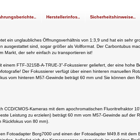
ahrungsberichte..
Herstellerinfos..
Sicherheitshinweise..
ietet ein unglaubliches Öffnungsverhältnis von 1:3,9 und hat ein seh
n ausgestattet sind, sogar größer als Vollformat. Der Carbontubus m
arkt, der sehr einfach zu transportieren ist!
mit einem FTF-3215B-A-TRUE-3"-Fokussierer geliefert, der eine hohe 
Astrofotografie! Der Fokussierer verfügt über einen hinteren manuelle
fokus vom hinteren M57-Gewinde beträgt 60 mm und Sie können den Ro
auch CCD/CMOS-Kameras mit dem apochromatischen Fluoritrefraktor 1
este Leistung zu erzielen) beträgt 60 mm vom M57-Gewinde auf der R
m Rückfokus von 80 mm).
n Fotoadapter Borg7000 und einen der Fotoadapter M49.8 mit dem B