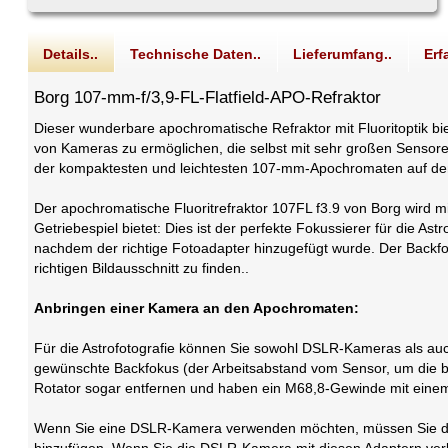
Details..
Technische Daten..
Lieferumfang..
Erf
Borg 107-mm-f/3,9-FL-Flatfield-APO-Refraktor
Dieser wunderbare apochromatische Refraktor mit Fluoritoptik b
von Kameras zu ermöglichen, die selbst mit sehr großen Sensore
der kompaktesten und leichtesten 107-mm-Apochromaten auf dem M
Der apochromatische Fluoritrefraktor 107FL f3.9 von Borg wird 
Getriebespiel bietet: Dies ist der perfekte Fokussierer für die 
nachdem der richtige Fotoadapter hinzugefügt wurde. Der Back
richtigen Bildausschnitt zu finden..
Anbringen einer Kamera an den Apochromaten:
Für die Astrofotografie können Sie sowohl DSLR-Kameras als 
gewünschte Backfokus (der Arbeitsabstand vom Sensor, um die b
Rotator sogar entfernen und haben ein M68,8-Gewinde mit eine
Wenn Sie eine DSLR-Kamera verwenden möchten, müssen Sie de