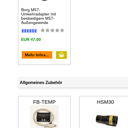
Borg M57-
Umkehradapter mit
beidseitigem M57-
Außengewinde
EUR 47,00
In den Warenkorb
Mehr Infos...
Allgemeines Zubehör
FB-TEMP
HSM30