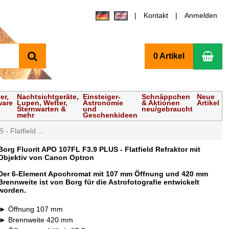
Kontakt
Anmelden
Suchen
Wa
0 Artikel
er,
Nachtsichtgeräte,
Einsteiger-
Schnäppchen
Neue
ware
Lupen, Wetter,
Astronomie
& Aktionen
Artikel
Sternwarten &
und
neu/gebraucht
mehr
Geschenkideen
 Flatfield ...
Borg Fluorit APO 107FL F3.9 PLUS - Flatfield Refraktor mit
Objektiv von Canon Optron
Der 6-Element Apochromat mit 107 mm Öffnung und 420 mm
Brennweite ist von Borg für die Astrofotografie entwickelt
worden.
Öffnung 107 mm
Brennweite 420 mm