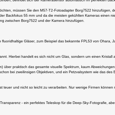
inden, befindet sich der Kamerasensor automatisch im perfekten Back
ten, müssen Sie den M57-T2-Fotoadapter Borg7522 hinzufügen, der 
er Backfokus 55 mm und da die meisten gekühlten Kameras einen nie
erung zwischen Borg7522 und der Kamera hinzufügen.
e fluoridhaltige Gläser, zum Beispiel das bekannte FPL53 von Ohara,
nannt. Hierbei handelt es sich nicht um Glas, sondern um einen Kristall
sion) über praktisch das gesamte visuelle Spektrum, kaum Abweichung
hon bei zweilinsigen Objektiven, und ein Petzvalsystem wie das des B
st teuer und nicht so leicht zu verarbeiten. Nur wenige Firmen könne
Transparenz - ein perfektes Teleskop für die Deep-Sky-Fotografie, abe