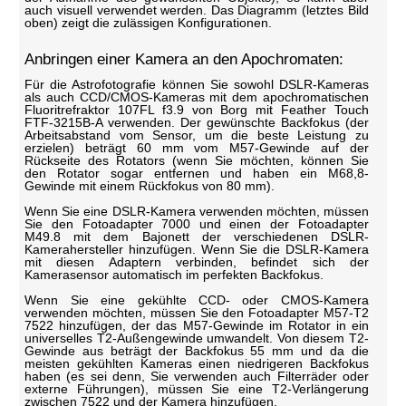
auch visuell verwendet werden. Das Diagramm (letztes Bild
oben) zeigt die zulässigen Konfigurationen.
Anbringen einer Kamera an den Apochromaten:
Für die Astrofotografie können Sie sowohl DSLR-Kameras
als auch CCD/CMOS-Kameras mit dem apochromatischen
Fluoritrefraktor 107FL f3.9 von Borg mit Feather Touch
FTF-3215B-A verwenden. Der gewünschte Backfokus (der
Arbeitsabstand vom Sensor, um die beste Leistung zu
erzielen) beträgt 60 mm vom M57-Gewinde auf der
Rückseite des Rotators (wenn Sie möchten, können Sie
den Rotator sogar entfernen und haben ein M68,8-
Gewinde mit einem Rückfokus von 80 mm).
Wenn Sie eine DSLR-Kamera verwenden möchten, müssen
Sie den Fotoadapter 7000 und einen der Fotoadapter
M49.8 mit dem Bajonett der verschiedenen DSLR-
Kamerahersteller hinzufügen. Wenn Sie die DSLR-Kamera
mit diesen Adaptern verbinden, befindet sich der
Kamerasensor automatisch im perfekten Backfokus.
Wenn Sie eine gekühlte CCD- oder CMOS-Kamera
verwenden möchten, müssen Sie den Fotoadapter M57-T2
7522 hinzufügen, der das M57-Gewinde im Rotator in ein
universelles T2-Außengewinde umwandelt. Von diesem T2-
Gewinde aus beträgt der Backfokus 55 mm und da die
meisten gekühlten Kameras einen niedrigeren Backfokus
haben (es sei denn, Sie verwenden auch Filterräder oder
externe Führungen), müssen Sie eine T2-Verlängerung
zwischen 7522 und der Kamera hinzufügen.