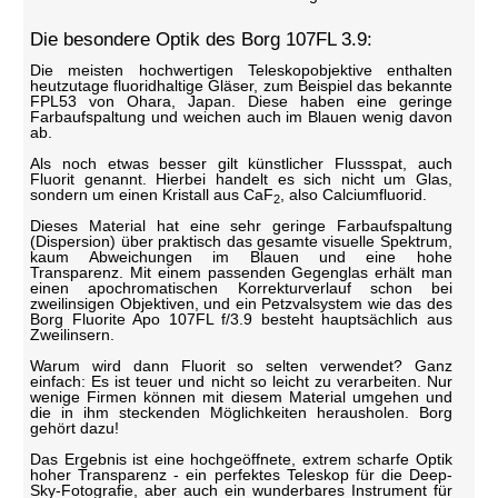
Die besondere Optik des Borg 107FL 3.9:
Die meisten hochwertigen Teleskopobjektive enthalten
heutzutage fluoridhaltige Gläser, zum Beispiel das bekannte
FPL53 von Ohara, Japan. Diese haben eine geringe
Farbaufspaltung und weichen auch im Blauen wenig davon
ab.
Als noch etwas besser gilt künstlicher Flussspat, auch
Fluorit genannt. Hierbei handelt es sich nicht um Glas,
sondern um einen Kristall aus CaF
, also Calciumfluorid.
2
Dieses Material hat eine sehr geringe Farbaufspaltung
(Dispersion) über praktisch das gesamte visuelle Spektrum,
kaum Abweichungen im Blauen und eine hohe
Transparenz. Mit einem passenden Gegenglas erhält man
einen apochromatischen Korrekturverlauf schon bei
zweilinsigen Objektiven, und ein Petzvalsystem wie das des
Borg Fluorite Apo 107FL f/3.9 besteht hauptsächlich aus
Zweilinsern.
Warum wird dann Fluorit so selten verwendet? Ganz
einfach: Es ist teuer und nicht so leicht zu verarbeiten. Nur
wenige Firmen können mit diesem Material umgehen und
die in ihm steckenden Möglichkeiten herausholen. Borg
gehört dazu!
Das Ergebnis ist eine hochgeöffnete, extrem scharfe Optik
hoher Transparenz - ein perfektes Teleskop für die Deep-
Sky-Fotografie, aber auch ein wunderbares Instrument für