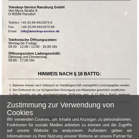
Teleskop-Service Ransburg GmbH
Von-Myra-Straße 8
D-85599 Parsdorf
Telefon: +49 (0) 89-9922875-0

Fax:       +49 (0) 89-9922875-99

Email:    
info@teleskop-service.de
Telefonische Öffnungszeiten:
Montag bis Freitag:
09.00 - 12.00 / 13.00 - 16.00 Uhr
Öffnungszeiten Ladengeschäft:
Dienstag und Donnerstag
09:00 - 17:00 Uhr
HINWEIS NACH § 18 BATTG:
Batterien können nach Gebrauch im Handelsgeschäft unentgeltlich zurückgegeben werden.
Der Endnutzer ist zur fachgerechten Entsorgung von Altbatterien gesetzlich verpflichtet.
Das Symbol mit der durchgestrichenen Mülltonne gem. § 17 Abs.1 BattG bedeutet:
Batterien oder Akkus dürfen nicht im Hausmüll entsorgt werden.
Die chemischen Symbole Hg, Cd, und Pb nach § 17 Abs.3 BattG bedeuten: Quecksilber,
Zustimmung zur Verwendung von
Cadmium und Blei.
Cookies
HINWEIS NACH 2013/11/EU
Wir verwenden Cookies, um Inhalte und Anzeigen zu personalisieren,
Funktionen für soziale Medien anbieten zu können und die Zugriffe
auf unsere Website zu analysieren. Außerdem geben wir
Informationen zu Ihrer Nutzung unserer Website an unsere Partner für