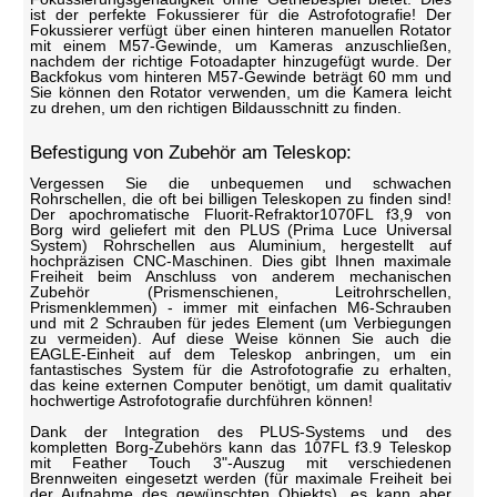
ist der perfekte Fokussierer für die Astrofotografie! Der
Fokussierer verfügt über einen hinteren manuellen Rotator
mit einem M57-Gewinde, um Kameras anzuschließen,
nachdem der richtige Fotoadapter hinzugefügt wurde. Der
Backfokus vom hinteren M57-Gewinde beträgt 60 mm und
Sie können den Rotator verwenden, um die Kamera leicht
zu drehen, um den richtigen Bildausschnitt zu finden.
Befestigung von Zubehör am Teleskop:
Vergessen Sie die unbequemen und schwachen
Rohrschellen, die oft bei billigen Teleskopen zu finden sind!
Der apochromatische Fluorit-Refraktor1070FL f3,9 von
Borg wird geliefert mit den PLUS (Prima Luce Universal
System) Rohrschellen aus Aluminium, hergestellt auf
hochpräzisen CNC-Maschinen. Dies gibt Ihnen maximale
Freiheit beim Anschluss von anderem mechanischen
Zubehör (Prismenschienen, Leitrohrschellen,
Prismenklemmen) - immer mit einfachen M6-Schrauben
und mit 2 Schrauben für jedes Element (um Verbiegungen
zu vermeiden). Auf diese Weise können Sie auch die
EAGLE-Einheit auf dem Teleskop anbringen, um ein
fantastisches System für die Astrofotografie zu erhalten,
das keine externen Computer benötigt, um damit qualitativ
hochwertige Astrofotografie durchführen können!
Dank der Integration des PLUS-Systems und des
kompletten Borg-Zubehörs kann das 107FL f3.9 Teleskop
mit Feather Touch 3"-Auszug mit verschiedenen
Brennweiten eingesetzt werden (für maximale Freiheit bei
der Aufnahme des gewünschten Objekts), es kann aber