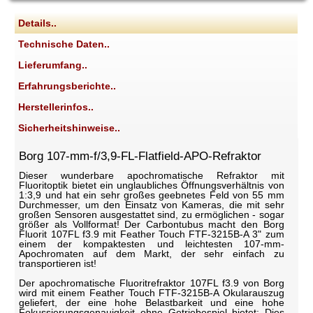
Details..
Technische Daten..
Lieferumfang..
Erfahrungsberichte..
Herstellerinfos..
Sicherheitshinweise..
Borg 107-mm-f/3,9-FL-Flatfield-APO-Refraktor
Dieser wunderbare apochromatische Refraktor mit
Fluoritoptik bietet ein unglaubliches Öffnungsverhältnis von
1:3,9 und hat ein sehr großes geebnetes Feld von 55 mm
Durchmesser, um den Einsatz von Kameras, die mit sehr
großen Sensoren ausgestattet sind, zu ermöglichen - sogar
größer als Vollformat! Der Carbontubus macht den Borg
Fluorit 107FL f3.9 mit Feather Touch FTF-3215B-A 3" zum
einem der kompaktesten und leichtesten 107-mm-
Apochromaten auf dem Markt, der sehr einfach zu
transportieren ist!
Der apochromatische Fluoritrefraktor 107FL f3.9 von Borg
wird mit einem Feather Touch FTF-3215B-A Okularauszug
geliefert, der eine hohe Belastbarkeit und eine hohe
Fokussierungsgenauigkeit ohne Getriebespiel bietet: Dies