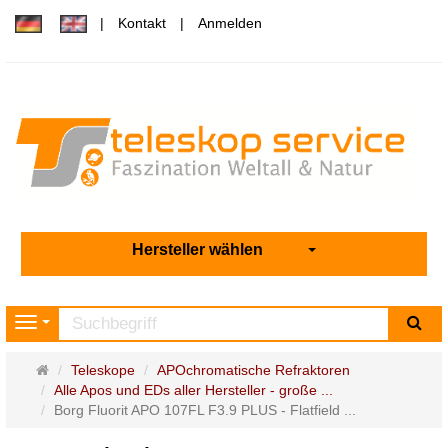
Kontakt
Anmelden
Hersteller wählen
Su
Navigation
Startseite
Teleskope
APOchromatische Refraktoren
Alle Apos und EDs aller Hersteller - große ...
Borg Fluorit APO 107FL F3.9 PLUS - Flatfield ...