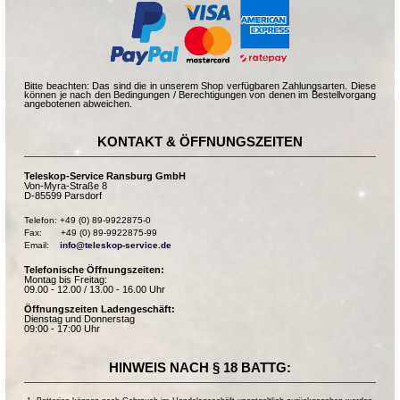
Bitte beachten: Das sind die in unserem Shop verfügbaren Zahlungsarten. Diese
können je nach den Bedingungen / Berechtigungen von denen im Bestellvorgang
angebotenen abweichen.
KONTAKT & ÖFFNUNGSZEITEN
Teleskop-Service Ransburg GmbH
Von-Myra-Straße 8
D-85599 Parsdorf
Telefon: +49 (0) 89-9922875-0

Fax:       +49 (0) 89-9922875-99

Email:    
info@teleskop-service.de
Telefonische Öffnungszeiten:
Montag bis Freitag:
09.00 - 12.00 / 13.00 - 16.00 Uhr
Öffnungszeiten Ladengeschäft:
Dienstag und Donnerstag
09:00 - 17:00 Uhr
HINWEIS NACH § 18 BATTG: