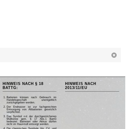
HINWEIS NACH § 18
HINWEIS NACH
BATTG:
2013/11/EU
Batterien können nach Gebrauch im
Handelsgeschäft unentgeltlich
zurückgegeben werden.
Der Endnutzer ist zur fachgerechten
Entsorgung von Altbatterien gesetzlich
verpflichtet.
Das Symbol mit der durchgestrichenen
Mülltonne gem. § 17 Abs.1 BattG
bedeutet: Batterien oder Akkus dürfen
nicht im Hausmüll entsorgt werden.
Die chemischen Symbole Hg, Cd, und