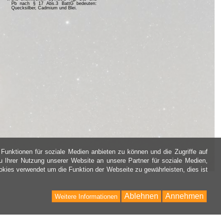
Pb nach § 17 Abs.3 BattG bedeuten:
Quecksilber, Cadmium und Blei.
Funktionen für soziale Medien anbieten zu können und die Zugriffe auf
 Ihrer Nutzung unserer Website an unsere Partner für soziale Medien,
kies verwendet um die Funktion der Webseite zu gewährleisten, dies ist
Ablehnen
Annehmen
Weitere Informationen