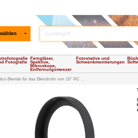
 wählen
strofotografie
Ferngläser,
Fotostative und
Büch
nd Fotografie
Spektive,
Schwenkmontierungen
Soft
Mikroskope,
Entfernungsmesser
ics Blende für das Blendrohr von 10" RC ...