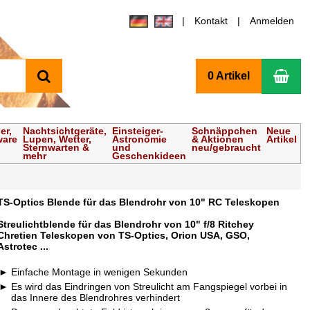
Kontakt
Anmelden
Suchen
Wa
0 Artikel
er,
Nachtsichtgeräte,
Einsteiger-
Schnäppchen
Neue
ware
Lupen, Wetter,
Astronomie
& Aktionen
Artikel
Sternwarten &
und
neu/gebraucht
mehr
Geschenkideen
TS-Optics Blende für das Blendrohr von 10" RC Teleskopen
Streulichtblende für das Blendrohr von 10" f/8 Ritchey
Chretien Teleskopen von TS-Optics, Orion USA, GSO,
Astrotec ...
Einfache Montage in wenigen Sekunden
Es wird das Eindringen von Streulicht am Fangspiegel vorbei in
das Innere des Blendrohres verhindert