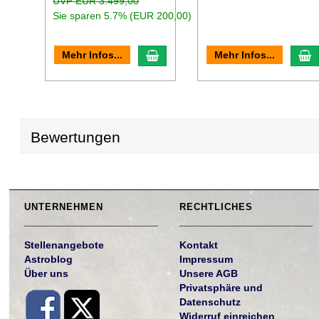
UVP EUR 3.499,00
Sie sparen 5.7% (EUR 200,00)
In den Warenkorb
I
Mehr Infos...
Mehr Infos...
Bewertungen
UNTERNEHMEN
RECHTLICHES
Stellenangebote
Kontakt
Astroblog
Impressum
Über uns
Unsere AGB
Privatsphäre und
Datenschutz
Widerruf einreichen