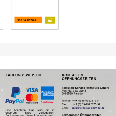
In den Warenkorb
n den Warenkorb
Mehr Infos...
ZAHLUNGSWEISEN
KONTAKT &
ÖFFNUNGSZEITEN
Teleskop-Service Ransburg GmbH
Von-Myra-Straße 8
D-85599 Parsdorf
Telefon: +49 (0) 89-9922875-0

Fax:       +49 (0) 89-9922875-99

Email:    
info@teleskop-service.de
Bitte beachten: Das sind die in
unserem Shop verfügbaren
Telefonische Öffnungszeiten:
Zahlungsarten. Diese können je nach