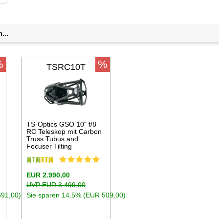
...
%
%
TSRC10T
TS-Optics GSO 10" f/8
RC Teleskop mit Carbon
Truss Tubus and
Focuser Tilting
EUR 2.990,00
UVP EUR 3.499,00
691,00)
Sie sparen 14.5% (EUR 509,00)