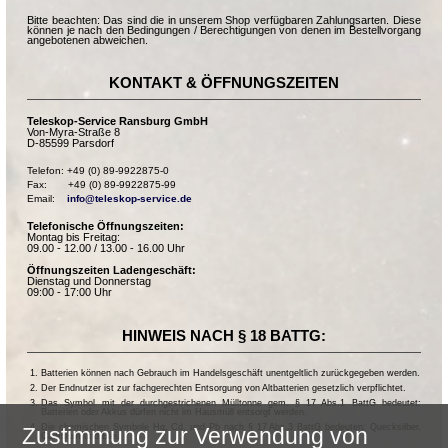
Bitte beachten: Das sind die in unserem Shop verfügbaren Zahlungsarten. Diese
können je nach den Bedingungen / Berechtigungen von denen im Bestellvorgang
angebotenen abweichen.
KONTAKT & ÖFFNUNGSZEITEN
Teleskop-Service Ransburg GmbH
Von-Myra-Straße 8
D-85599 Parsdorf
Telefon: +49 (0) 89-9922875-0

Fax:       +49 (0) 89-9922875-99

Email:    
info@teleskop-service.de
Telefonische Öffnungszeiten:
Montag bis Freitag:
09.00 - 12.00 / 13.00 - 16.00 Uhr
Öffnungszeiten Ladengeschäft:
Dienstag und Donnerstag
09:00 - 17:00 Uhr
HINWEIS NACH § 18 BATTG:
Batterien können nach Gebrauch im Handelsgeschäft unentgeltlich zurückgegeben werden.
Der Endnutzer ist zur fachgerechten Entsorgung von Altbatterien gesetzlich verpflichtet.
Das Symbol mit der durchgestrichenen Mülltonne gem. § 17 Abs.1 BattG bedeutet:
Batterien oder Akkus dürfen nicht im Hausmüll entsorgt werden.
Die chemischen Symbole Hg, Cd, und Pb nach § 17 Abs.3 BattG bedeuten: Quecksilber,
Zustimmung zur Verwendung von
Cadmium und Blei.