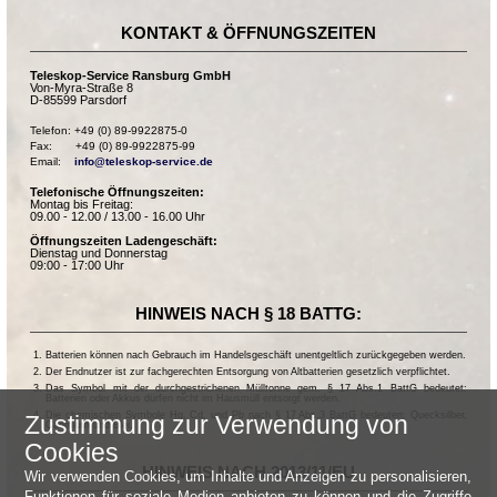
KONTAKT & ÖFFNUNGSZEITEN
Teleskop-Service Ransburg GmbH
Von-Myra-Straße 8
D-85599 Parsdorf
Telefon: +49 (0) 89-9922875-0

Fax:       +49 (0) 89-9922875-99

Email:    
info@teleskop-service.de
Telefonische Öffnungszeiten:
Montag bis Freitag:
09.00 - 12.00 / 13.00 - 16.00 Uhr
Öffnungszeiten Ladengeschäft:
Dienstag und Donnerstag
09:00 - 17:00 Uhr
HINWEIS NACH § 18 BATTG:
Batterien können nach Gebrauch im Handelsgeschäft unentgeltlich zurückgegeben werden.
Der Endnutzer ist zur fachgerechten Entsorgung von Altbatterien gesetzlich verpflichtet.
Das Symbol mit der durchgestrichenen Mülltonne gem. § 17 Abs.1 BattG bedeutet:
Batterien oder Akkus dürfen nicht im Hausmüll entsorgt werden.
Die chemischen Symbole Hg, Cd, und Pb nach § 17 Abs.3 BattG bedeuten: Quecksilber,
Zustimmung zur Verwendung von
Cadmium und Blei.
Cookies
HINWEIS NACH 2013/11/EU
Wir verwenden Cookies, um Inhalte und Anzeigen zu personalisieren,
Funktionen für soziale Medien anbieten zu können und die Zugriffe