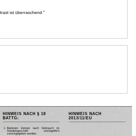
rast ist überraschend."
HINWEIS NACH § 18
HINWEIS NACH
BATTG:
2013/11/EU
Batterien können nach Gebrauch im
Handelsgeschäft unentgeltlich
zurückgegeben werden.