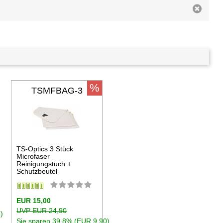
%
TSMFBAG-3
TS-Optics 3 Stück
Microfaser
Reinigungstuch +
Schutzbeutel
EUR 15,00
UVP EUR 24,90
)
Sie sparen 39.8% (EUR 9,90)