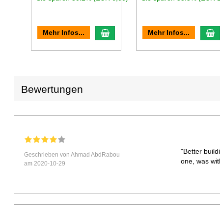
In den Warenkorb
I
Mehr Infos...
Mehr Infos...
Bewertungen
"Better buil
Geschrieben von Ahmad AbdRabou
one, was wit
am 2020-10-29