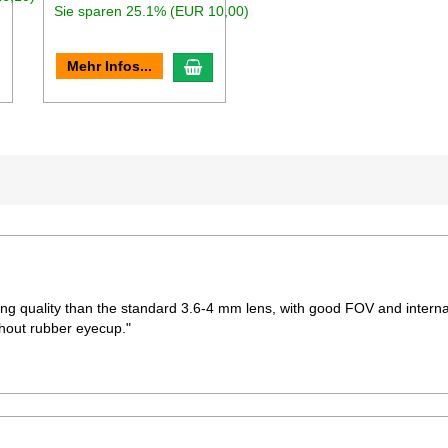
Sie sparen 25.1% (EUR 10,00)
n den Warenkorb
In den Warenkorb
Mehr Infos...
ding quality than the standard 3.6-4 mm lens, with good FOV and intern
hout rubber eyecup."