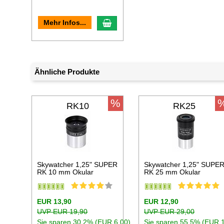
In den Warenkorb
Mehr Infos...
Ähnliche Produkte
%
RK10
RK25
Skywatcher 1,25" SUPER
Skywatcher 1,25" SUPE
RK 10 mm Okular
RK 25 mm Okular
EUR 13,90
EUR 12,90
UVP EUR 19,90
UVP EUR 29,00
Sie sparen 30.2% (EUR 6,00)
Sie sparen 55.5% (EUR 