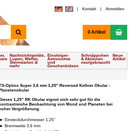
Kontakt
Anmelden
Suchen
Wa
0 Artikel
er,
Nachtsichtgeräte,
Einsteiger-
Schnäppchen
Neue
ware
Lupen, Wetter,
Astronomie
& Aktionen
Artikel
Sternwarten &
und
neu/gebraucht
mehr
Geschenkideen
TS-Optics Super 3,6 mm 1,25" Reversed Kellner Okular -
Planetenokular
Dieses 1,25" RK Okular eignet sich sehr gut für die
kontrastreiche Beobachtung von Mond und Planeten bei
hoher Vergrößerung.
Einsteckdurchmesser 1,25"
Brennweite 3,6 mm