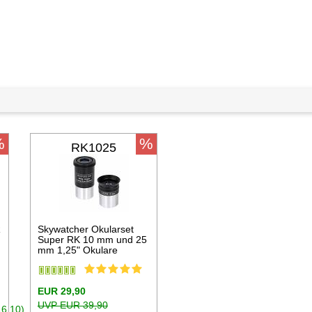
%
%
RK1025
R
Skywatcher Okularset
Super RK 10 mm und 25
mm 1,25" Okulare
EUR 29,90
UVP EUR 39,90
16,10)