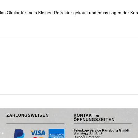
as Okular für mein Kleinen Refraktor gekauft und muss sagen der Kont
"
ZAHLUNGSWEISEN
KONTAKT &
ÖFFNUNGSZEITEN
Teleskop-Service Ransburg GmbH
Von-Myra-Straße 8
D-85599 Parsdorf