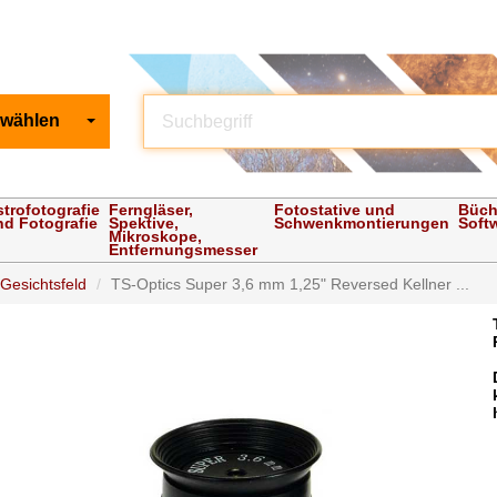
 wählen
strofotografie
Ferngläser,
Fotostative und
Büch
nd Fotografie
Spektive,
Schwenkmontierungen
Soft
Mikroskope,
Entfernungsmesser
 Gesichtsfeld
TS-Optics Super 3,6 mm 1,25" Reversed Kellner ...