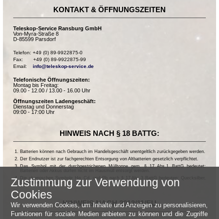
KONTAKT & ÖFFNUNGSZEITEN
Teleskop-Service Ransburg GmbH
Von-Myra-Straße 8
D-85599 Parsdorf
Telefon: +49 (0) 89-9922875-0

Fax:       +49 (0) 89-9922875-99

Email:    
info@teleskop-service.de
Telefonische Öffnungszeiten:
Montag bis Freitag:
09.00 - 12.00 / 13.00 - 16.00 Uhr
Öffnungszeiten Ladengeschäft:
Dienstag und Donnerstag
09:00 - 17:00 Uhr
HINWEIS NACH § 18 BATTG:
Batterien können nach Gebrauch im Handelsgeschäft unentgeltlich zurückgegeben werden.
Der Endnutzer ist zur fachgerechten Entsorgung von Altbatterien gesetzlich verpflichtet.
Das Symbol mit der durchgestrichenen Mülltonne gem. § 17 Abs.1 BattG bedeutet:
Batterien oder Akkus dürfen nicht im Hausmüll entsorgt werden.
Die chemischen Symbole Hg, Cd, und Pb nach § 17 Abs.3 BattG bedeuten: Quecksilber,
Zustimmung zur Verwendung von
Cadmium und Blei.
Cookies
HINWEIS NACH 2013/11/EU
Wir verwenden Cookies, um Inhalte und Anzeigen zu personalisieren,
Funktionen für soziale Medien anbieten zu können und die Zugriffe