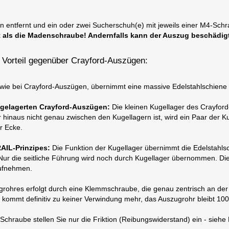
 entfernt und ein oder zwei Sucherschuh(e) mit jeweils einer M4-Sch
ht als die Madenschraube! Andernfalls kann der Auszug beschädig
orteil gegenüber Crayford-Auszügen:
, wie bei Crayford-Auszügen, übernimmt eine massive Edelstahlschiene 
lgelagerten Crayford-Auszügen:
Die kleinen Kugellager des Crayfor
inaus nicht genau zwischen den Kugellagern ist, wird ein Paar der Kug
r Ecke.
AIL-Prinzipes:
Die Funktion der Kugellager übernimmt die Edelstahlsc
Nur die seitliche Führung wird noch durch Kugellager übernommen. Die
aufnehmen.
grohres erfolgt durch eine Klemmschraube, die genau zentrisch an der 
s kommt definitiv zu keiner Verwindung mehr, das Auszugrohr bleibt 10
Schraube stellen Sie nur die Friktion (Reibungswiderstand) ein - siehe B