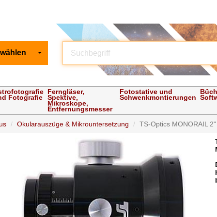
 wählen
strofotografie
Ferngläser,
Fotostative und
Büch
nd Fotografie
Spektive,
Schwenkmontierungen
Soft
Mikroskope,
Entfernungsmesser
us
Okularauszüge & Mikrountersetzung
TS-Optics MONORAIL 2" R