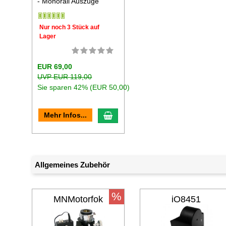
- Monorail Auszüge
Nur noch 3 Stück auf
Lager
EUR 69,00
UVP EUR 119,00
Sie sparen 42% (EUR 50,00)
In den Warenkorb
Mehr Infos...
Allgemeines Zubehör
%
MNMotorfok
iO8451