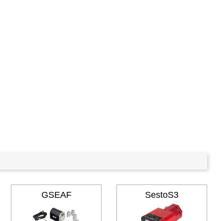
GSEAF
SestoS3