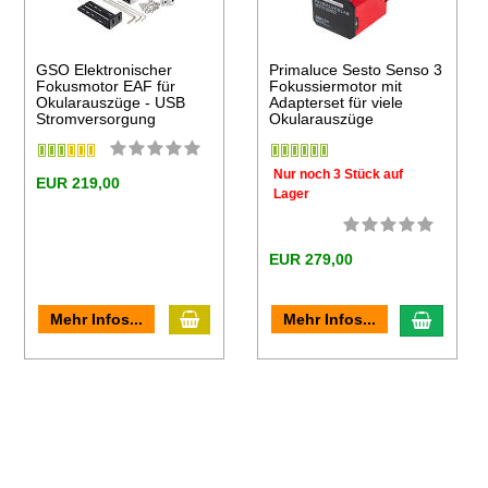
GSO Elektronischer
Primaluce Sesto Senso 3
Fokusmotor EAF für
Fokussiermotor mit
Okularauszüge - USB
Adapterset für viele
Stromversorgung
Okularauszüge
Nur noch 3 Stück auf
EUR 219,00
Lager
EUR 279,00
In den Warenkorb
en Warenkorb
In den
Mehr Infos...
Mehr Infos...