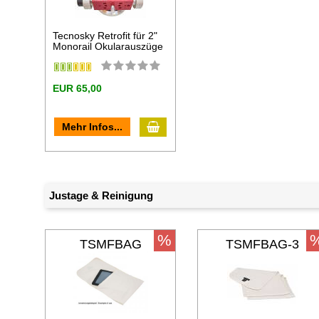
Tecnosky Retrofit für 2"
Monorail Okularauszüge
EUR 65,00
In den Warenkorb
Mehr Infos...
Justage & Reinigung
%
TSMFBAG
TSMFBAG-3