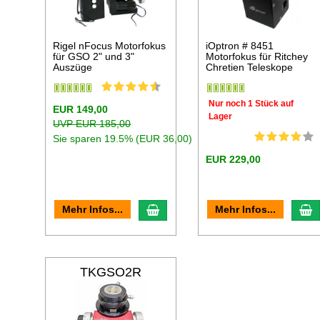
Rigel nFocus Motorfokus
iOptron # 8451
für GSO 2" und 3"
Motorfokus für Ritchey
Auszüge
Chretien Teleskope
Nur noch 1 Stück auf
EUR 149,00
Lager
UVP EUR 185,00
Sie sparen 19.5% (EUR 36,00)
EUR 229,00
In den Warenkorb
I
Mehr Infos...
Mehr Infos...
TKGSO2R