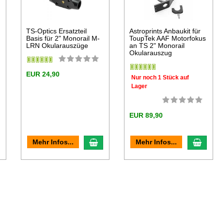
TS-Optics Ersatzteil
Astroprints Anbaukit für
Basis für 2" Monorail M-
ToupTek AAF Motorfokus
LRN Okularauszüge
an TS 2" Monorail
Okularauszug
EUR 24,90
Nur noch 1 Stück auf
Lager
EUR 89,90
n den Warenkorb
In den Warenkorb
In d
Mehr Infos...
Mehr Infos...