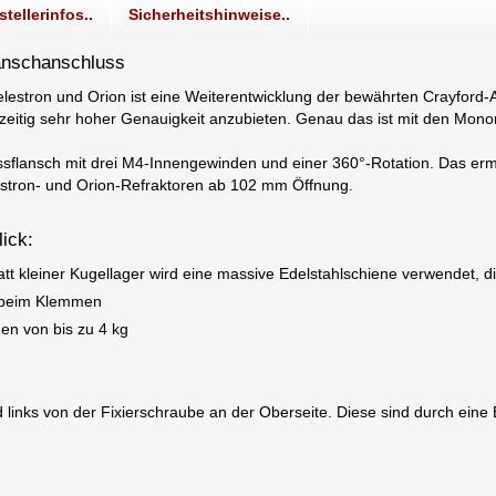
stellerinfos..
Sicherheitshinweise..
anschanschluss
lestron und Orion ist eine Weiterentwicklung der bewährten Crayford-
eitig sehr hoher Genauigkeit anzubieten. Genau das ist mit den Mono
sflansch mit drei M4-Innengewinden und einer 360°-Rotation. Das er
stron- und Orion-Refraktoren ab 102 mm Öffnung.
ick:
 kleiner Kugellager wird eine massive Edelstahlschiene verwendet, die s
r beim Klemmen
en von bis zu 4 kg
links von der Fixierschraube an der Oberseite. Diese sind durch ein