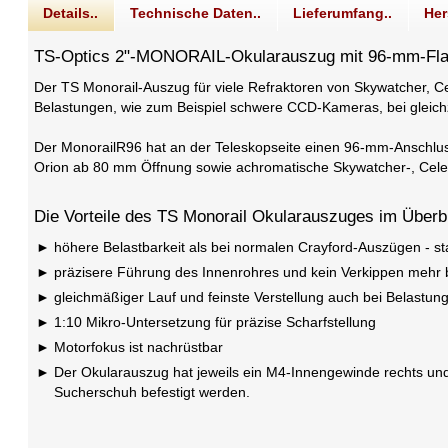
Details..
Technische Daten..
Lieferumfang..
Her
TS-Optics 2"-MONORAIL-Okularauszug mit 96-mm-Fl
Der TS Monorail-Auszug für viele Refraktoren von Skywatcher, Ce
Belastungen, wie zum Beispiel schwere CCD-Kameras, bei gleichz
Der MonorailR96 hat an der Teleskopseite einen 96-mm-Anschlus
Orion ab 80 mm Öffnung sowie achromatische Skywatcher-, Cele
Die Vorteile des TS Monorail Okularauszuges im Überbl
höhere Belastbarkeit als bei normalen Crayford-Auszügen - statt
präzisere Führung des Innenrohres und kein Verkippen meh
gleichmäßiger Lauf und feinste Verstellung auch bei Belastung
1:10 Mikro-Untersetzung für präzise Scharfstellung
Motorfokus ist nachrüstbar
Der Okularauszug hat jeweils ein M4-Innengewinde rechts und 
Sucherschuh befestigt werden.