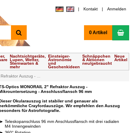
Kontakt
Anmelden
Suchen
Wa
0 Artikel
er,
Nachtsichtgeräte,
Einsteiger-
Schnäppchen
Neue
ware
Lupen, Wetter,
Astronomie
& Aktionen
Artikel
Sternwarten &
und
neu/gebraucht
mehr
Geschenkideen
efraktor Auszug - ...
TS-Optics MONORAIL 2" Refraktor Auszug -
Mikrountersetzung - Anschlussflansch 96 mm
Dieser Okularauszug ist stabiler und genauer als
herkömmliche Crayfordauszüge. Wir empfehlen den Auszug
besonders für Astrofotografie.
Teleskopanschluss 96 mm Anschlussflansch mit drei radialen
M4 Innengewinden
360° Rotation