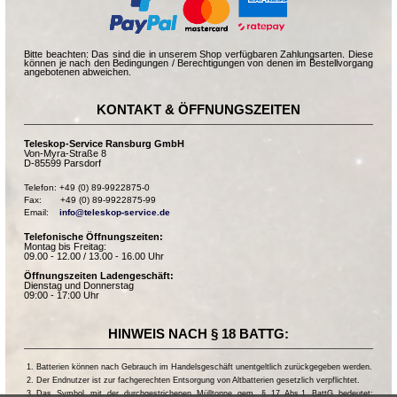
Bitte beachten: Das sind die in unserem Shop verfügbaren Zahlungsarten. Diese
können je nach den Bedingungen / Berechtigungen von denen im Bestellvorgang
angebotenen abweichen.
KONTAKT & ÖFFNUNGSZEITEN
Teleskop-Service Ransburg GmbH
Von-Myra-Straße 8
D-85599 Parsdorf
Telefon: +49 (0) 89-9922875-0

Fax:       +49 (0) 89-9922875-99

Email:    
info@teleskop-service.de
Telefonische Öffnungszeiten:
Montag bis Freitag:
09.00 - 12.00 / 13.00 - 16.00 Uhr
Öffnungszeiten Ladengeschäft:
Dienstag und Donnerstag
09:00 - 17:00 Uhr
HINWEIS NACH § 18 BATTG:
Batterien können nach Gebrauch im Handelsgeschäft unentgeltlich zurückgegeben werden.
Der Endnutzer ist zur fachgerechten Entsorgung von Altbatterien gesetzlich verpflichtet.
Das Symbol mit der durchgestrichenen Mülltonne gem. § 17 Abs.1 BattG bedeutet: