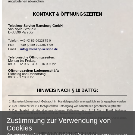
angebotenen abweichen.
KONTAKT & ÖFFNUNGSZEITEN
Teleskop-Service Ransburg GmbH
Von-Myra-Straße 8
D-85599 Parsdorf
Telefon: +49 (0) 89-9922875-0

Fax:       +49 (0) 89-9922875-99

Email:    
info@teleskop-service.de
Telefonische Öffnungszeiten:
Montag bis Freitag:
09.00 - 12.00 / 13.00 - 16.00 Uhr
Öffnungszeiten Ladengeschäft:
Dienstag und Donnerstag
09:00 - 17:00 Uhr
HINWEIS NACH § 18 BATTG:
Batterien können nach Gebrauch im Handelsgeschäft unentgeltlich zurückgegeben werden.
Der Endnutzer ist zur fachgerechten Entsorgung von Altbatterien gesetzlich verpflichtet.
Das Symbol mit der durchgestrichenen Mülltonne gem. § 17 Abs.1 BattG bedeutet:
Batterien oder Akkus dürfen nicht im Hausmüll entsorgt werden.
Die chemischen Symbole Hg, Cd, und Pb nach § 17 Abs.3 BattG bedeuten: Quecksilber,
Zustimmung zur Verwendung von
Cadmium und Blei.
Cookies
HINWEIS NACH 2013/11/EU
Wir verwenden Cookies, um Inhalte und Anzeigen zu personalisieren,