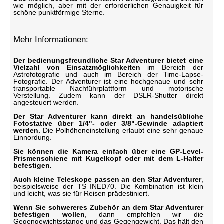
wie möglich, aber mit der erforderlichen Genauigkeit für
schöne punktförmige Sterne.
Mehr Informationen:
Der bedienungsfreundliche Star Adventurer bietet eine
Vielzahl von Einsatzmöglichkeiten
im Bereich der
Astrofotografie und auch im Bereich der Time-Lapse-
Fotografie. Der Adventurer ist eine hochgenaue und sehr
transportable Nachführplattform und motorische
Verstellung. Zudem kann der DSLR-Shutter direkt
angesteuert werden.
Der Star Adventurer kann direkt an handelsübliche
Fotostative über 1/4"- oder 3/8"-Gewinde adaptiert
werden.
Die Polhöheneinstellung erlaubt eine sehr genaue
Einnordung.
Sie können die Kamera einfach über eine GP-Level-
Prismenschiene mit Kugelkopf oder mit dem L-Halter
befestigen.
Auch kleine Teleskope passen an den Star Adventurer
,
beispielsweise der TS INED70. Die Kombination ist klein
und leicht, was sie für Reisen prädestiniert.
Wenn Sie schwereres Zubehör an dem Star Adventurer
befestigen wollen
, dann empfehlen wir die
Gegengewichtsstange und das Gegengewicht. Das hält den