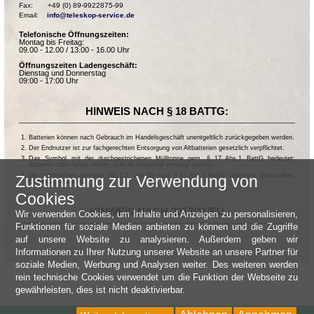
Fax:       +49 (0) 89-9922875-99

Email:    
info@teleskop-service.de
Telefonische Öffnungszeiten:
Montag bis Freitag:
09.00 - 12.00 / 13.00 - 16.00 Uhr
Öffnungszeiten Ladengeschäft:
Dienstag und Donnerstag
09:00 - 17:00 Uhr
HINWEIS NACH § 18 BATTG:
Batterien können nach Gebrauch im Handelsgeschäft unentgeltlich zurückgegeben werden.
Der Endnutzer ist zur fachgerechten Entsorgung von Altbatterien gesetzlich verpflichtet.
Das Symbol mit der durchgestrichenen Mülltonne gem. § 17 Abs.1 BattG bedeutet:
Batterien oder Akkus dürfen nicht im Hausmüll entsorgt werden.
Die chemischen Symbole Hg, Cd, und Pb nach § 17 Abs.3 BattG bedeuten: Quecksilber,
Zustimmung zur Verwendung von
Cadmium und Blei.
Cookies
HINWEIS NACH 2013/11/EU
Wir verwenden Cookies, um Inhalte und Anzeigen zu personalisieren,
Funktionen für soziale Medien anbieten zu können und die Zugriffe
auf unsere Website zu analysieren. Außerdem geben wir
Informationen zu Ihrer Nutzung unserer Website an unsere Partner für
soziale Medien, Werbung und Analysen weiter. Des weiteren werden
rein technische Cookies verwendet um die Funktion der Webseite zu
gewährleisten, dies ist nicht deaktivierbar.