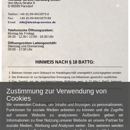
Von-Myra-Straße 8
D-85599 Parsdorf
Telefon: +49 (0) 89-9922875-0

Fax:       +49 (0) 89-9922875-99

Email:    
info@teleskop-service.de
Telefonische Öffnungszeiten:
Montag bis Freitag:
09.00 - 12.00 / 13.00 - 16.00 Uhr
Öffnungszeiten Ladengeschäft:
Dienstag und Donnerstag
09:00 - 17:00 Uhr
HINWEIS NACH § 18 BATTG:
Batterien können nach Gebrauch im Handelsgeschäft unentgeltlich zurückgegeben werden.
Der Endnutzer ist zur fachgerechten Entsorgung von Altbatterien gesetzlich verpflichtet.
Das Symbol mit der durchgestrichenen Mülltonne gem. § 17 Abs.1 BattG bedeutet:
Batterien oder Akkus dürfen nicht im Hausmüll entsorgt werden.
Die chemischen Symbole Hg, Cd, und Pb nach § 17 Abs.3 BattG bedeuten: Quecksilber,
Zustimmung zur Verwendung von
Cadmium und Blei.
Cookies
HINWEIS NACH 2013/11/EU
Wir verwenden Cookies, um Inhalte und Anzeigen zu personalisieren,
Funktionen für soziale Medien anbieten zu können und die Zugriffe
auf unsere Website zu analysieren. Außerdem geben wir
Informationen zu Ihrer Nutzung unserer Website an unsere Partner für
soziale Medien, Werbung und Analysen weiter. Des weiteren werden