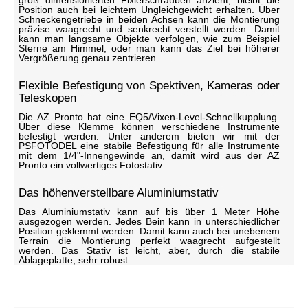
groß dimensionierten Fixierschrauben anzieht, bleibt die
Position auch bei leichtem Ungleichgewicht erhalten. Über
Schneckengetriebe in beiden Achsen kann die Montierung
präzise waagrecht und senkrecht verstellt werden. Damit
kann man langsame Objekte verfolgen, wie zum Beispiel
Sterne am Himmel, oder man kann das Ziel bei höherer
Vergrößerung genau zentrieren.
Flexible Befestigung von Spektiven, Kameras oder
Teleskopen
Die AZ Pronto hat eine EQ5/Vixen-Level-Schnellkupplung.
Über diese Klemme können verschiedene Instrumente
befestigt werden. Unter anderem bieten wir mit der
PSFOTODEL eine stabile Befestigung für alle Instrumente
mit dem 1/4"-Innengewinde an, damit wird aus der AZ
Pronto ein vollwertiges Fotostativ.
Das höhenverstellbare Aluminiumstativ
Das Aluminiumstativ kann auf bis über 1 Meter Höhe
ausgezogen werden. Jedes Bein kann in unterschiedlicher
Position geklemmt werden. Damit kann auch bei unebenem
Terrain die Montierung perfekt waagrecht aufgestellt
werden. Das Stativ ist leicht, aber, durch die stabile
Ablageplatte, sehr robust.