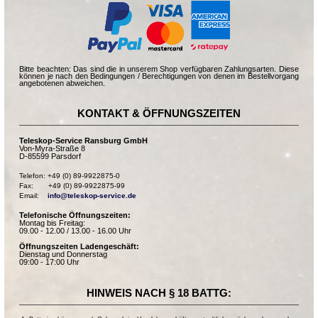
Bitte beachten: Das sind die in unserem Shop verfügbaren Zahlungsarten. Diese
können je nach den Bedingungen / Berechtigungen von denen im Bestellvorgang
angebotenen abweichen.
KONTAKT & ÖFFNUNGSZEITEN
Teleskop-Service Ransburg GmbH
Von-Myra-Straße 8
D-85599 Parsdorf
Telefon: +49 (0) 89-9922875-0

Fax:       +49 (0) 89-9922875-99

Email:    
info@teleskop-service.de
Telefonische Öffnungszeiten:
Montag bis Freitag:
09.00 - 12.00 / 13.00 - 16.00 Uhr
Öffnungszeiten Ladengeschäft:
Dienstag und Donnerstag
09:00 - 17:00 Uhr
HINWEIS NACH § 18 BATTG: