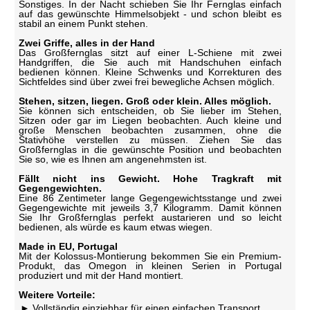
Sonstiges. In der Nacht schieben Sie Ihr Fernglas einfach
auf das gewünschte Himmelsobjekt - und schon bleibt es
stabil an einem Punkt stehen.
Zwei Griffe, alles in der Hand
Das Großfernglas sitzt auf einer L-Schiene mit zwei
Handgriffen, die Sie auch mit Handschuhen einfach
bedienen können. Kleine Schwenks und Korrekturen des
Sichtfeldes sind über zwei frei bewegliche Achsen möglich.
Stehen, sitzen, liegen. Groß oder klein. Alles möglich.
Sie können sich entscheiden, ob Sie lieber im Stehen,
Sitzen oder gar im Liegen beobachten. Auch kleine und
große Menschen beobachten zusammen, ohne die
Stativhöhe verstellen zu müssen. Ziehen Sie das
Großfernglas in die gewünschte Position und beobachten
Sie so, wie es Ihnen am angenehmsten ist.
Fällt nicht ins Gewicht. Hohe Tragkraft mit
Gegengewichten.
Eine 86 Zentimeter lange Gegengewichtsstange und zwei
Gegengewichte mit jeweils 3,7 Kilogramm. Damit können
Sie Ihr Großfernglas perfekt austarieren und so leicht
bedienen, als würde es kaum etwas wiegen.
Made in EU, Portugal
Mit der Kolossus-Montierung bekommen Sie ein Premium-
Produkt, das Omegon in kleinen Serien in Portugal
produziert und mit der Hand montiert.
Weitere Vorteile:
Vollständig einziehbar für einen einfachen Transport