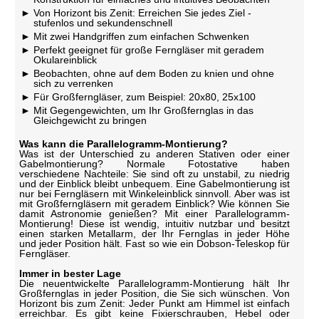
Von Horizont bis Zenit: Erreichen Sie jedes Ziel -
stufenlos und sekundenschnell
Mit zwei Handgriffen zum einfachen Schwenken
Perfekt geeignet für große Ferngläser mit geradem
Okulareinblick
Beobachten, ohne auf dem Boden zu knien und ohne
sich zu verrenken
Für Großferngläser, zum Beispiel: 20x80, 25x100
Mit Gegengewichten, um Ihr Großfernglas in das
Gleichgewicht zu bringen
Was kann die Parallelogramm-Montierung?
Was ist der Unterschied zu anderen Stativen oder einer
Gabelmontierung? Normale Fotostative haben
verschiedene Nachteile: Sie sind oft zu unstabil, zu niedrig
und der Einblick bleibt unbequem. Eine Gabelmontierung ist
nur bei Ferngläsern mit Winkeleinblick sinnvoll. Aber was ist
mit Großferngläsern mit geradem Einblick? Wie können Sie
damit Astronomie genießen? Mit einer Parallelogramm-
Montierung! Diese ist wendig, intuitiv nutzbar und besitzt
einen starken Metallarm, der Ihr Fernglas in jeder Höhe
und jeder Position hält. Fast so wie ein Dobson-Teleskop für
Ferngläser.
Immer in bester Lage
Die neuentwickelte Parallelogramm-Montierung hält Ihr
Großfernglas in jeder Position, die Sie sich wünschen. Von
Horizont bis zum Zenit: Jeder Punkt am Himmel ist einfach
erreichbar. Es gibt keine Fixierschrauben, Hebel oder