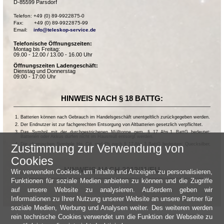
D-85599 Parsdorf
Telefon: +49 (0) 89-9922875-0

Fax:       +49 (0) 89-9922875-99

Email:    
info@teleskop-service.de
Telefonische Öffnungszeiten:
Montag bis Freitag:
09.00 - 12.00 / 13.00 - 16.00 Uhr
Öffnungszeiten Ladengeschäft:
Dienstag und Donnerstag
09:00 - 17:00 Uhr
HINWEIS NACH § 18 BATTG:
Batterien können nach Gebrauch im Handelsgeschäft unentgeltlich zurückgegeben werden.
Der Endnutzer ist zur fachgerechten Entsorgung von Altbatterien gesetzlich verpflichtet.
Das Symbol mit der durchgestrichenen Mülltonne gem. § 17 Abs.1 BattG bedeutet:
Batterien oder Akkus dürfen nicht im Hausmüll entsorgt werden.
Die chemischen Symbole Hg, Cd, und Pb nach § 17 Abs.3 BattG bedeuten: Quecksilber,
Zustimmung zur Verwendung von
Cadmium und Blei.
Cookies
HINWEIS NACH 2013/11/EU
Wir verwenden Cookies, um Inhalte und Anzeigen zu personalisieren,
Funktionen für soziale Medien anbieten zu können und die Zugriffe
auf unsere Website zu analysieren. Außerdem geben wir
Informationen zu Ihrer Nutzung unserer Website an unsere Partner für
soziale Medien, Werbung und Analysen weiter. Des weiteren werden
rein technische Cookies verwendet um die Funktion der Webseite zu