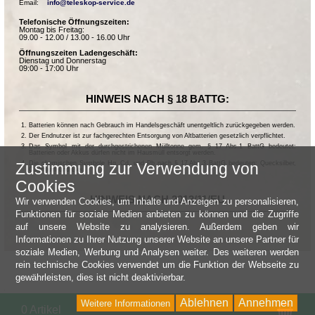
Email:    
info@teleskop-service.de
Telefonische Öffnungszeiten:
Montag bis Freitag:
09.00 - 12.00 / 13.00 - 16.00 Uhr
Öffnungszeiten Ladengeschäft:
Dienstag und Donnerstag
09:00 - 17:00 Uhr
HINWEIS NACH § 18 BATTG:
Batterien können nach Gebrauch im Handelsgeschäft unentgeltlich zurückgegeben werden.
Der Endnutzer ist zur fachgerechten Entsorgung von Altbatterien gesetzlich verpflichtet.
Das Symbol mit der durchgestrichenen Mülltonne gem. § 17 Abs.1 BattG bedeutet:
Batterien oder Akkus dürfen nicht im Hausmüll entsorgt werden.
Die chemischen Symbole Hg, Cd, und Pb nach § 17 Abs.3 BattG bedeuten: Quecksilber,
Zustimmung zur Verwendung von
Cadmium und Blei.
Cookies
HINWEIS NACH 2013/11/EU
Wir verwenden Cookies, um Inhalte und Anzeigen zu personalisieren,
Funktionen für soziale Medien anbieten zu können und die Zugriffe
auf unsere Website zu analysieren. Außerdem geben wir
Informationen zu Ihrer Nutzung unserer Website an unsere Partner für
soziale Medien, Werbung und Analysen weiter. Des weiteren werden
rein technische Cookies verwendet um die Funktion der Webseite zu
gewährleisten, dies ist nicht deaktivierbar.
Ablehnen
Annehmen
Weitere Informationen
Wa
0 Artikel