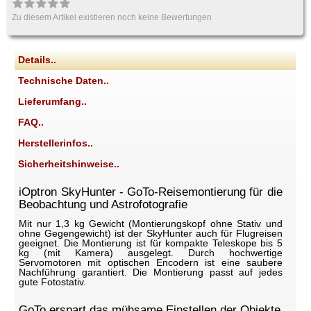
Zu diesem Artikel existieren noch keine Bewertungen
Details..
Technische Daten..
Lieferumfang..
FAQ..
Herstellerinfos..
Sicherheitshinweise..
iOptron SkyHunter - GoTo-Reisemontierung für die
Beobachtung und Astrofotografie
Mit nur 1,3 kg Gewicht (Montierungskopf ohne Stativ und
ohne Gegengewicht) ist der SkyHunter auch für Flugreisen
geeignet. Die Montierung ist für kompakte Teleskope bis 5
kg (mit Kamera) ausgelegt. Durch hochwertige
Servomotoren mit optischen Encodern ist eine saubere
Nachführung garantiert. Die Montierung passt auf jedes
gute Fotostativ.
GoTo erspart das mühsame Einstellen der Objekte