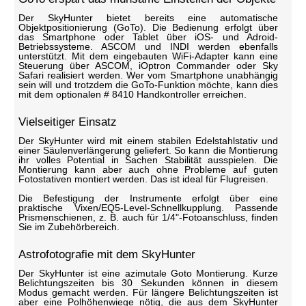
Der SkyHunter bietet bereits eine automatische
Objektpositionierung (GoTo). Die Bedienung erfolgt über
das Smartphone oder Tablet über iOS- und Adroid-
Betriebssysteme. ASCOM und INDI werden ebenfalls
unterstützt. Mit dem eingebauten WiFi-Adapter kann eine
Steuerung über ASCOM, iOptron Commander oder Sky
Safari realisiert werden. Wer vom Smartphone unabhängig
sein will und trotzdem die GoTo-Funktion möchte, kann dies
mit dem optionalen # 8410 Handkontroller erreichen.
Vielseitiger Einsatz
Der SkyHunter wird mit einem stabilen Edelstahlstativ und
einer Säulenverlängerung geliefert. So kann die Montierung
ihr volles Potential in Sachen Stabilität ausspielen. Die
Montierung kann aber auch ohne Probleme auf guten
Fotostativen montiert werden. Das ist ideal für Flugreisen.
Die Befestigung der Instrumente erfolgt über eine
praktische Vixen/EQ5-Level-Schnellkupplung. Passende
Prismenschienen, z. B. auch für 1/4"-Fotoanschluss, finden
Sie im Zubehörbereich.
Astrofotografie mit dem SkyHunter
Der SkyHunter ist eine azimutale Goto Montierung. Kurze
Belichtungszeiten bis 30 Sekunden können in diesem
Modus gemacht werden. Für längere Belichtungszeiten ist
aber eine Polhöhenwiege nötig, die aus dem SkyHunter