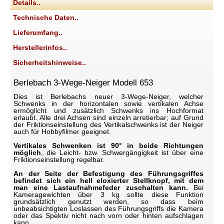
Details..
Technische Daten..
Lieferumfang..
Herstellerinfos..
Sicherheitshinweise..
Berlebach 3-Wege-Neiger Modell 653
Dies ist Berlebachs neuer 3-Wege-Neiger, welcher
Schwenks in der horizontalen sowie vertikalen Achse
ermöglicht und zusätzlich Schwenks ins Hochformat
erlaubt. Alle drei Achsen sind einzeln arretierbar; auf Grund
der Friktionseinstellung des Vertikalschwenks ist der Neiger
auch für Hobbyfilmer geeignet.
Vertikales Schwenken ist 90° in beide Richtungen
möglich
, die Leicht- bzw. Schwergängigkeit ist über eine
Friktionseinstellung regelbar.
An der Seite der Befestigung des Führungsgriffes
befindet sich ein hell eloxierter Stellknopf, mit dem
man eine Lastaufnahmefeder zuschalten kann.
Bei
Kameragewichten über 3 kg sollte diese Funktion
grundsätzlich genutzt werden, so dass beim
unbeabsichtigten Loslassen des Führungsgriffs die Kamera
oder das Spektiv nicht nach vorn oder hinten aufschlagen
kann.