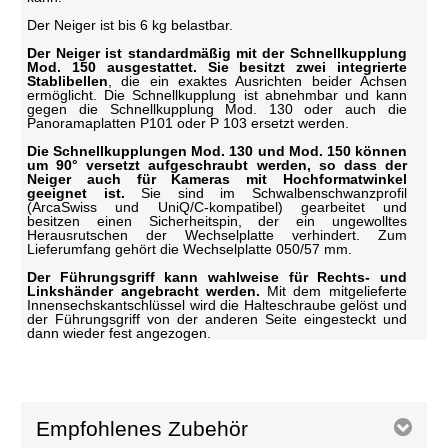
Der Neiger ist bis 6 kg belastbar.
Der Neiger ist standardmäßig mit der Schnellkupplung
Mod. 150 ausgestattet. Sie besitzt zwei integrierte
Stablibellen
, die ein exaktes Ausrichten beider Achsen
ermöglicht. Die Schnellkupplung ist abnehmbar und kann
gegen die Schnellkupplung Mod. 130 oder auch die
Panoramaplatten P101 oder P 103 ersetzt werden.
Die Schnellkupplungen Mod. 130 und Mod. 150 können
um 90° versetzt aufgeschraubt werden, so dass der
Neiger auch für Kameras mit Hochformatwinkel
geeignet ist.
Sie sind im Schwalbenschwanzprofil
(ArcaSwiss und UniQ/C-kompatibel) gearbeitet und
besitzen einen Sicherheitspin, der ein ungewolltes
Herausrutschen der Wechselplatte verhindert. Zum
Lieferumfang gehört die Wechselplatte 050/57 mm.
Der Führungsgriff kann wahlweise für Rechts- und
Linkshänder angebracht werden.
Mit dem mitgelieferte
Innensechskantschlüssel wird die Halteschraube gelöst und
der Führungsgriff von der anderen Seite eingesteckt und
dann wieder fest angezogen.
Empfohlenes Zubehör