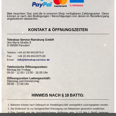
Bitte beachten: Das sind die in unserem Shop verfügbaren Zahlungsarten. Diese
können je nach den Bedingungen / Berechtigungen von denen im Bestellvorgang
angebotenen abweichen.
KONTAKT & ÖFFNUNGSZEITEN
Teleskop-Service Ransburg GmbH
Von-Myra-Straße 8
D-85599 Parsdorf
Telefon: +49 (0) 89-9922875-0

Fax:       +49 (0) 89-9922875-99

Email:    
info@teleskop-service.de
Telefonische Öffnungszeiten:
Montag bis Freitag:
09.00 - 12.00 / 13.00 - 16.00 Uhr
Öffnungszeiten Ladengeschäft:
Dienstag und Donnerstag
09:00 - 17:00 Uhr
HINWEIS NACH § 18 BATTG:
Batterien können nach Gebrauch im Handelsgeschäft unentgeltlich zurückgegeben werden.
Der Endnutzer ist zur fachgerechten Entsorgung von Altbatterien gesetzlich verpflichtet.
Das Symbol mit der durchgestrichenen Mülltonne gem. § 17 Abs.1 BattG bedeutet:
Batterien oder Akkus dürfen nicht im Hausmüll entsorgt werden.