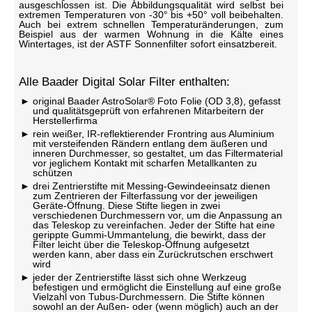
ausgeschlossen ist. Die Abbildungsqualität wird selbst bei
extremen Temperaturen von -30° bis +50° voll beibehalten.
Auch bei extrem schnellen Temperaturänderungen, zum
Beispiel aus der warmen Wohnung in die Kälte eines
Wintertages, ist der ASTF Sonnenfilter sofort einsatzbereit.
Alle Baader Digital Solar Filter enthalten:
original Baader AstroSolar® Foto Folie (OD 3,8), gefasst
und qualitätsgeprüft von erfahrenen Mitarbeitern der
Herstellerfirma
rein weißer, IR-reflektierender Frontring aus Aluminium
mit versteifenden Rändern entlang dem äußeren und
inneren Durchmesser, so gestaltet, um das Filtermaterial
vor jeglichem Kontakt mit scharfen Metallkanten zu
schützen
drei Zentrierstifte mit Messing-Gewindeeinsatz dienen
zum Zentrieren der Filterfassung vor der jeweiligen
Geräte-Öffnung. Diese Stifte liegen in zwei
verschiedenen Durchmessern vor, um die Anpassung an
das Teleskop zu vereinfachen. Jeder der Stifte hat eine
gerippte Gummi-Ummantelung, die bewirkt, dass der
Filter leicht über die Teleskop-Öffnung aufgesetzt
werden kann, aber dass ein Zurückrutschen erschwert
wird
jeder der Zentrierstifte lässt sich ohne Werkzeug
befestigen und ermöglicht die Einstellung auf eine große
Vielzahl von Tubus-Durchmessern. Die Stifte können
sowohl an der Außen- oder (wenn möglich) auch an der