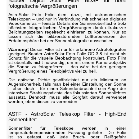
Baader Digital Solar Filter BDSF für hohe
fotografische Vergrößerungen
AstroSolar Foto Folie dient dazu, mit astronomischen
Teleskopen – und nur in Verbindung mit schnellen digitalen
Videokameras – feinste Details der Sonnenoberfläche trotz
höchsten fotografischen Vergrößerungen dank ultrakurzer
Belichtungszeiten regelrecht einfrieren zu können. Nur so
lassen sich die bildzerstörenden Luftturbulenzen der
Erdatmosphäre bei der Sonnenfotografie ausschalten.
Warnung:
Dieser Filter ist nur für erfahrene Astrofotografen
geeignet. Baader AstroSolar Foto Folie OD 3,8 ist nicht als
Schutz für die visuelle Beobachtung konstruiert. Foto Film
ist ebenfalls nicht notwendig, um mit einem Kameraobjektiv
die Sonne zu fotografieren – das wäre bei der geringen
Vergrößerung eines Teleobjektivs viel zu hell.
Die optische Dichte gewährleistet nur ein Minimum an
Augensicherheit, falls man bei einer Einstellung der Sonne
– eben doch – für einen Sekundenbruchteil sein Auge der
intensiven Strahlungsdichte des fokussierten Sonnenlichtes
aussetzt. Dennoch muss alle Sorgfalt darauf verwendet
werden, eben dieses zu vermeiden.
ASTF - AstroSolar Teleskop Filter - High-End
Sonnenfilter:
Sonnenfilter für Teleskope werden in einer
temperaturkompensierenden Fassung geliefert. Die Folie
ist so gefasst, daß jede Bruch- oder Reißgefahr