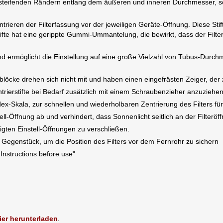
rsteifenden Rändern entlang dem äußeren und inneren Durchmesser, so g
trieren der Filterfassung vor der jeweiligen Geräte-Öffnung. Diese S
tifte hat eine gerippte Gummi-Ummantelung, die bewirkt, dass der Filte
und ermöglicht die Einstellung auf eine große Vielzahl von Tubus-Durc
itblöcke drehen sich nicht mit und haben einen eingefrästen Zeiger, der
trierstifte bei Bedarf zusätzlich mit einem Schraubenzieher anzuziehe
ndex-Skala, zur schnellen und wiederholbaren Zentrierung des Filters 
l-Öffnung ab und verhindert, dass Sonnenlicht seitlich an der Filteröffn
gten Einstell-Öffnungen zu verschließen.
 Gegenstück, um die Position des Filters vor dem Fernrohr zu sichern
Instructions before use"
ier herunterladen
.