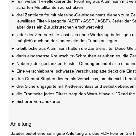
rein weißer IR-reflektierender Frontring aus Aluminium mit ve
scharfen Metallkanten zu schützen
drei Zentrierstifte mit Messing-Gewindeeinsatz dienen zum Zen
jeweiligen Filter-Kategorie (ASTF / ASSF / ASBF). Jeder der S
aber dass ein Zurückrutschen erschwert wird
jeder der Zentrierstifte lässt sich ohne Werkzeug befestigen 
möglich) auch an der Innenseite des Tubus anliegen
Gleitblöcke aus Aluminium halten die Zentrierstifte. Diese Gle
darin eingesetzte Kreuzschlitz-Schrauben erlauben es, die Zen
Neben jeder gestanzten Einstell-Öffnung befindet sich eine I
Eine verschiebbare, schwarze Verschlussplatte deckt die Einstel
drei Gummi-Stopfen dienen als Verschluss, um die nicht benöti
drei Sicherungsgurte mit Klettverschluss und selbstklebendem
die Frontseite jedes Filters trägt den Warn-Hinweis: "Read the 
Sicherer Versandkarton
Anleitung
Baader bietet eine sehr gute Anleitung an, das PDF können Sie
h