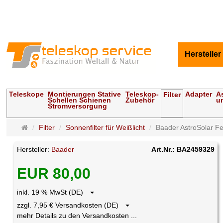
Hersteller
Teleskope
Montierungen Stative
Teleskop-
Adapter
A
Filter
Schellen Schienen
Zubehör
u
Stromversorgung
Startseite
Filter
Sonnenfilter für Weißlicht
Baader AstroSolar Fer
Hersteller:
Baader
Art.Nr.: BA2459329
EUR 80,00
inkl. 19 % MwSt (DE)
zzgl. 7,95 € Versandkosten (DE)
mehr Details zu den Versandkosten ...