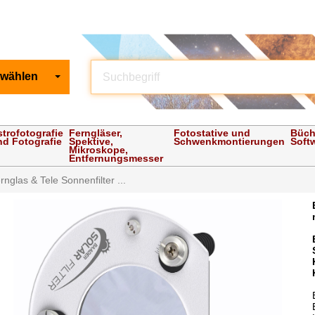
 wählen
strofotografie
Ferngläser,
Fotostative und
Büch
nd Fotografie
Spektive,
Schwenkmontierungen
Soft
Mikroskope,
Entfernungsmesser
nglas & Tele Sonnenfilter ...