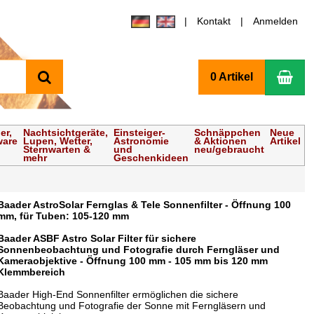
Kontakt
Anmelden
Suchen
Wa
0 Artikel
er,
Nachtsichtgeräte,
Einsteiger-
Schnäppchen
Neue
ware
Lupen, Wetter,
Astronomie
& Aktionen
Artikel
Sternwarten &
und
neu/gebraucht
mehr
Geschenkideen
Baader AstroSolar Fernglas & Tele Sonnenfilter - Öffnung 100
mm, für Tuben: 105-120 mm
Baader ASBF Astro Solar Filter für sichere
Sonnenbeobachtung und Fotografie durch Ferngläser und
Kameraobjektive - Öffnung 100 mm - 105 mm bis 120 mm
Klemmbereich
Baader High-End Sonnenfilter ermöglichen die sichere
Beobachtung und Fotografie der Sonne mit Ferngläsern und