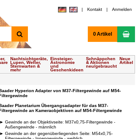
Kontakt
Anmelden
Suchen
Wa
0 Artikel
er,
Nachtsichtgeräte,
Einsteiger-
Schnäppchen
Neue
ware
Lupen, Wetter,
Astronomie
& Aktionen
Artikel
Sternwarten &
und
neu/gebraucht
mehr
Geschenkideen
Baader Hyperion Adapter von M37-Filtergewinde auf M54-
Filtergewinde
Baader Planetarium Übergangsadapter für das M37-
Filtergewinde an Kameraobjektiven auf M54-Filtergewinde
Gewinde an der Objektivseite: M37x0,75-Filtergewinde -
Außengewinde - männlich
Gewinde an der gegenüberliegenden Seite: M54x0,75-
Filtergewinde - Innengewinde - weiblich