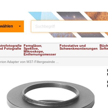
 wählen
strofotografie
Ferngläser,
Fotostative und
Büch
nd Fotografie
Spektive,
Schwenkmontierungen
Soft
Mikroskope,
Entfernungsmesser
ion Adapter von M37-Filtergewinde ...