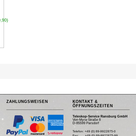
,90)
n den Warenkorb
ZAHLUNGSWEISEN
KONTAKT &
ÖFFNUNGSZEITEN
Teleskop-Service Ransburg GmbH
Von-Myra-Straße 8
D-85599 Parsdorf
Telefon: +49 (0) 89-9922875-0

Fax:       +49 (0) 89-9922875-99
