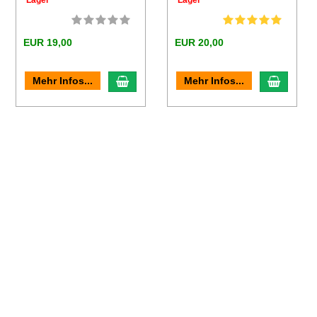
EUR 19,00
EUR 20,00
en Warenkorb
In den Warenkorb
In den
Mehr Infos...
Mehr Infos...