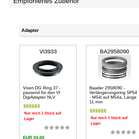
Empfohlenes Zubehör
Adapter
Vi3933
BA2958090
Vixen DG Ring 37 -
Baader 2958090 -
passend für den VI
Verlängerungsring SP54
DigiAdapter NLV
- M54i auf M54a, Länge
11 mm
Nur noch 1 Stück auf
Nur noch 3 Stück auf
Lager
Lager
EUR 34,00