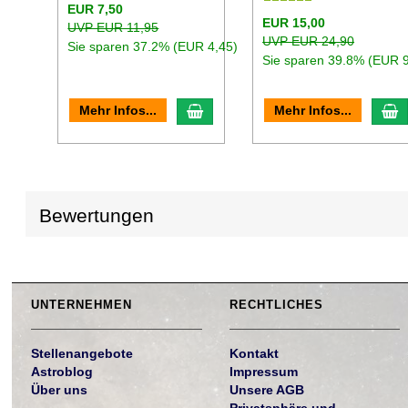
EUR 7,50
EUR 15,00
UVP EUR 11,95
UVP EUR 24,90
Sie sparen 37.2% (EUR 4,45)
Sie sparen 39.8% (EUR 9
In den Warenkorb
I
Mehr Infos...
Mehr Infos...
Bewertungen
UNTERNEHMEN
RECHTLICHES
Stellenangebote
Kontakt
Astroblog
Impressum
Über uns
Unsere AGB
Privatsphäre und