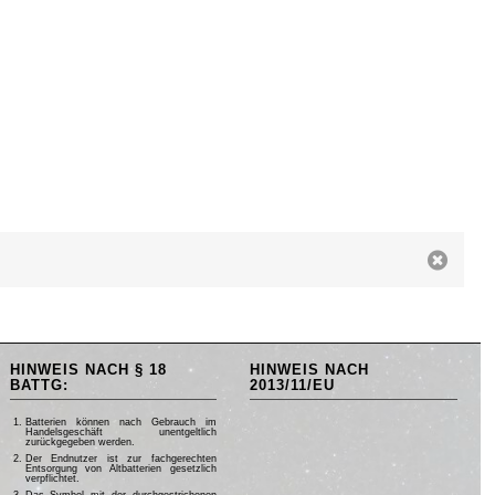
HINWEIS NACH § 18
HINWEIS NACH
BATTG:
2013/11/EU
Batterien können nach Gebrauch im
Handelsgeschäft unentgeltlich
zurückgegeben werden.
Der Endnutzer ist zur fachgerechten
Entsorgung von Altbatterien gesetzlich
verpflichtet.
Das Symbol mit der durchgestrichenen