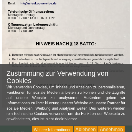
Email:    
info@teleskop-service.de
Telefonische Öffnungszeiten:
Montag bis Freitag:
09.00 - 12.00 / 13.00 - 16.00 Uhr
Öffnungszeiten Ladengeschäft:
Dienstag und Donnerstag
09:00 - 17:00 Uhr
HINWEIS NACH § 18 BATTG:
Batterien können nach Gebrauch im Handelsgeschäft unentgeltlich zurückgegeben werden.
Der Endnutzer ist zur fachgerechten Entsorgung von Altbatterien gesetzlich verpflichtet.
Das Symbol mit der durchgestrichenen Mülltonne gem. § 17 Abs.1 BattG bedeutet:
Batterien oder Akkus dürfen nicht im Hausmüll entsorgt werden.
Die chemischen Symbole Hg, Cd, und Pb nach § 17 Abs.3 BattG bedeuten: Quecksilber,
Zustimmung zur Verwendung von
Cadmium und Blei.
Cookies
HINWEIS NACH 2013/11/EU
Wir verwenden Cookies, um Inhalte und Anzeigen zu personalisieren,
Funktionen für soziale Medien anbieten zu können und die Zugriffe
auf unsere Website zu analysieren. Außerdem geben wir
Informationen zu Ihrer Nutzung unserer Website an unsere Partner für
soziale Medien, Werbung und Analysen weiter. Des weiteren werden
rein technische Cookies verwendet um die Funktion der Webseite zu
gewährleisten, dies ist nicht deaktivierbar.
Ablehnen
Annehmen
Weitere Informationen