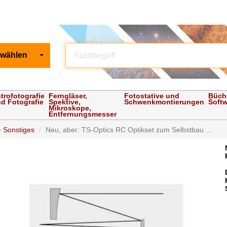
 wählen
trofotografie
Ferngläser,
Fotostative und
Büch
d Fotografie
Spektive,
Schwenkmontierungen
Soft
Mikroskope,
Entfernungsmesser
 Sonstiges
Neu, aber: TS-Optics RC Optikset zum Selbstbau ...