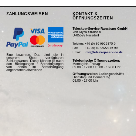
ZAHLUNGSWEISEN
KONTAKT &
ÖFFNUNGSZEITEN
Teleskop-Service Ransburg GmbH
Von-Myra-Straße 8
D-85599 Parsdorf
Telefon: +49 (0) 89-9922875-0

Fax:       +49 (0) 89-9922875-99

Email:    
info@teleskop-service.de
Bitte beachten: Das sind die in
unserem Shop verfügbaren
Telefonische Öffnungszeiten:
Zahlungsarten. Diese können je nach
Montag bis Freitag:
den Bedingungen / Berechtigungen
von denen im Bestellvorgang
09.00 - 12.00 / 13.00 - 16.00 Uhr
angebotenen abweichen.
Öffnungszeiten Ladengeschäft:
Dienstag und Donnerstag
09:00 - 17:00 Uhr