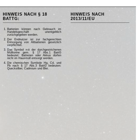
HINWEIS NACH § 18
HINWEIS NACH
BATTG:
2013/11/EU
Batterien können nach Gebrauch im
Handelsgeschäft unentgeltlich
zurückgegeben werden.
Der Endnutzer ist zur fachgerechten
Entsorgung von Altbatterien gesetzlich
verpflichtet.
Das Symbol mit der durchgestrichenen
Mülltonne gem. § 17 Abs.1 BattG
bedeutet: Batterien oder Akkus dürfen
nicht im Hausmüll entsorgt werden.
Die chemischen Symbole Hg, Cd, und
Pb nach § 17 Abs.3 BattG bedeuten:
Quecksilber, Cadmium und Blei.