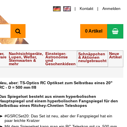
Kontakt
Anmelden
Suchen
Wa
0 Artikel
er,
Nachtsichtgeräte,
Einsteiger-
Neue
Schnäppchen
ware
Lupen, Wetter,
Astronomie
Artikel
& Aktionen
Sternwarten &
und
neu/gebraucht
mehr
Geschenkideen
Neu, aber: TS-Optics RC Optikset zum Selbstbau eines 20"
RC - D = 500 mm f/8
Das Spiegelset besteht aus einem hyperbolischen
Hauptspiegel und einem hyperbolischen Fangspiegel für den
Selbstbau eines Ritchey-Chretien Teleskopes
#GSRCSet20: Das Set ist neu, aber der Fangspiegel hat ein
paar leichte Kratzer
Mit dem Spiegelset kann man ein RC Teleskop mit ca. 500 mm