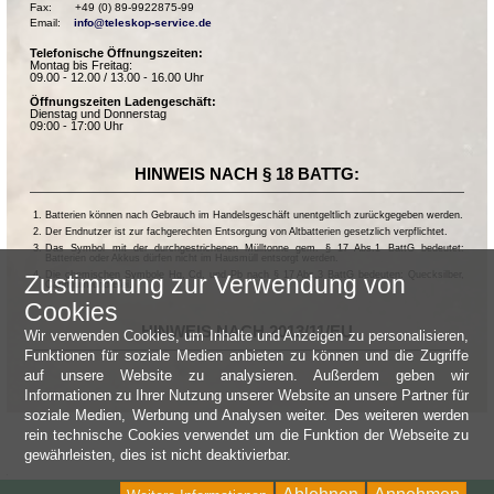
Fax:       +49 (0) 89-9922875-99

Email:    
info@teleskop-service.de
Telefonische Öffnungszeiten:
Montag bis Freitag:
09.00 - 12.00 / 13.00 - 16.00 Uhr
Öffnungszeiten Ladengeschäft:
Dienstag und Donnerstag
09:00 - 17:00 Uhr
HINWEIS NACH § 18 BATTG:
Batterien können nach Gebrauch im Handelsgeschäft unentgeltlich zurückgegeben werden.
Der Endnutzer ist zur fachgerechten Entsorgung von Altbatterien gesetzlich verpflichtet.
Das Symbol mit der durchgestrichenen Mülltonne gem. § 17 Abs.1 BattG bedeutet:
Batterien oder Akkus dürfen nicht im Hausmüll entsorgt werden.
Die chemischen Symbole Hg, Cd, und Pb nach § 17 Abs.3 BattG bedeuten: Quecksilber,
Zustimmung zur Verwendung von
Cadmium und Blei.
Cookies
HINWEIS NACH 2013/11/EU
Wir verwenden Cookies, um Inhalte und Anzeigen zu personalisieren,
Funktionen für soziale Medien anbieten zu können und die Zugriffe
auf unsere Website zu analysieren. Außerdem geben wir
Informationen zu Ihrer Nutzung unserer Website an unsere Partner für
soziale Medien, Werbung und Analysen weiter. Des weiteren werden
rein technische Cookies verwendet um die Funktion der Webseite zu
gewährleisten, dies ist nicht deaktivierbar.