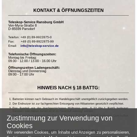
KONTAKT & ÖFFNUNGSZEITEN
Teleskop-Service Ransburg GmbH
Von-Myra-Straße 8
D-85599 Parsdorf
Telefon: +49 (0) 89-9922875-0

Fax:       +49 (0) 89-9922875-99

Email:    
info@teleskop-service.de
Telefonische Öffnungszeiten:
Montag bis Freitag:
09.00 - 12.00 / 13.00 - 16.00 Uhr
Öffnungszeiten Ladengeschäft:
Dienstag und Donnerstag
09:00 - 17:00 Uhr
HINWEIS NACH § 18 BATTG:
Batterien können nach Gebrauch im Handelsgeschäft unentgeltlich zurückgegeben werden.
Der Endnutzer ist zur fachgerechten Entsorgung von Altbatterien gesetzlich verpflichtet.
Das Symbol mit der durchgestrichenen Mülltonne gem. § 17 Abs.1 BattG bedeutet:
Batterien oder Akkus dürfen nicht im Hausmüll entsorgt werden.
Die chemischen Symbole Hg, Cd, und Pb nach § 17 Abs.3 BattG bedeuten: Quecksilber,
Zustimmung zur Verwendung von
Cadmium und Blei.
Cookies
HINWEIS NACH 2013/11/EU
Wir verwenden Cookies, um Inhalte und Anzeigen zu personalisieren,