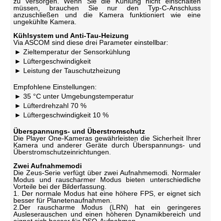
zu versorgen. Wenn Sie die Kühlung nicht einschalten
müssen, brauchen Sie nur den Typ-C-Anschluss
anzuschließen und die Kamera funktioniert wie eine
ungekühlte Kamera.
Kühlsystem und Anti-Tau-Heizung
Via ASCOM sind diese drei Parameter einstellbar:
Zieltemperatur der Sensorkühlung
Lüftergeschwindigkeit
Leistung der Tauschutzheizung
Empfohlene Einstellungen:
35 °C unter Umgebungstemperatur
Lüfterdrehzahl 70 %
Lüftergeschwindigkeit 10 %
Überspannungs- und Überstromschutz
Die Player One-Kameras gewährleisten die Sicherheit Ihrer
Kamera und anderer Geräte durch Überspannungs- und
Überstromschutzeinrichtungen.
Zwei Aufnahmemodi
Die Zeus-Serie verfügt über zwei Aufnahmemodi. Normaler
Modus und rauscharmer Modus bieten unterschiedliche
Vorteile bei der Bilderfassung.
1. Der normale Modus hat eine höhere FPS, er eignet sich
besser für Planetenaufnahmen.
2.Der rauscharme Modus (LRN) hat ein geringeres
Ausleserauschen und einen höheren Dynamikbereich und
eignet sich besser für DSO-Aufnahmen.