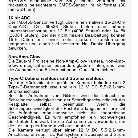
STARVIS-Technologie von Sony, einem Verfahren mit
rückseitig beleuchtetem CMOS-Sensor im Vollformat (36
mm x 24 mm).
16 bit ADC
Der IMX455-Sensor verfügt über einen nativen 16-Bit-On-
Chip-ADC. Die 65536 Stufen bieten eine höhere
Intensitätsauflösung als 12 Bit (4096 Stufen) oder 14 Bit
(16384 Stufen). Bei der nichtlinearen Bearbeitung können
16-Bit-Daten mit einer sehr starken Transformation
umgehen und einen viel besseren Hell-Dunkel-Übergang
bewirken.
Non-Amp-Glow
Die Zeus-M Pro ist eine Non-Amp-Glow-Kamera. Non-Amp-
Glow ermöglicht einen besonders glatten Hintergrund, was
die Aufnahme von Bildern mit hoher Qualität erleichtert.
Type-C-Datenanschluss und Stromanschluss
Auf der Rückseite der gekühlten Kamera befinden sich 2
Type-C-Datenanschlüsse und ein 12 V DC 5,5×2,1-mm-
Stromanschluss.
Bei der Aufnahme von Bildern wird die tatsächliche
Schreibgeschwindigkeit von der Schreibgeschwindigkeit der
Festplatte selbst beeinflusst. Wenn die
Schreibgeschwindigkeit der Festplatte langsam ist, erreicht
die Aufnahme möglicherweise nicht die theoretische
Geschwindigkeit. Es wird empfohlen, ein hochwertiges
Solid-State-Laufwerk für die Aufnahme zu verwenden, um
die Leistung der Kamera voll auszunutzen.
Die Kamera verfügt über einen 12 V DC 5,5*2,1-mm-
Anschluss, um das TEC-Kühlsystem mit ausreichend Strom