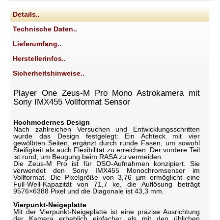
Details..
Technische Daten..
Lieferumfang..
Herstellerinfos..
Sicherheitshinweise..
Player One Zeus-M Pro Mono Astrokamera mit
Sony IMX455 Vollformat Sensor
Hochmodernes Design
Nach zahlreichen Versuchen und Entwicklungsschritten
wurde das Design festgelegt: Ein Achteck mit vier
gewölbten Seiten, ergänzt durch runde Fasen, um sowohl
Steifigkeit als auch Flexibilität zu erreichen. Der vordere Teil
ist rund, um Beugung beim RASA zu vermeiden.
Die Zeus-M Pro ist für DSO-Aufnahmen konzipiert. Sie
verwendet den Sony IMX455 Monochromsensor im
Vollformat. Die Pixelgröße von 3,76 µm ermöglicht eine
Full-Well-Kapazität von 71,7 ke, die Auflösung beträgt
9576×6388 Pixel und die Diagonale ist 43,3 mm.
Vierpunkt-Neigeplatte
Mit der Vierpunkt-Neigeplatte ist eine präzise Ausrichtung
der Kamera erheblich einfacher als mit den üblichen