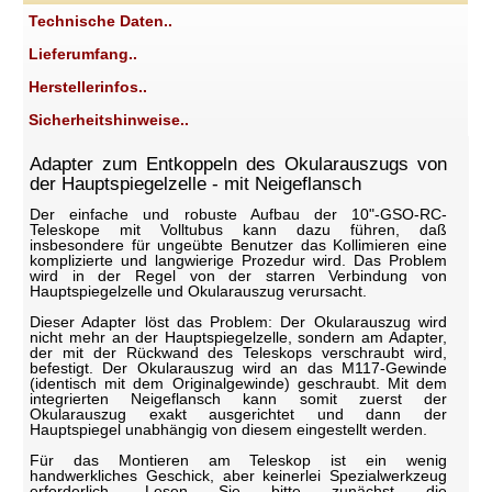
Technische Daten..
Lieferumfang..
Herstellerinfos..
Sicherheitshinweise..
Adapter zum Entkoppeln des Okularauszugs von
der Hauptspiegelzelle - mit Neigeflansch
Der einfache und robuste Aufbau der 10"-GSO-RC-
Teleskope mit Volltubus kann dazu führen, daß
insbesondere für ungeübte Benutzer das Kollimieren eine
komplizierte und langwierige Prozedur wird. Das Problem
wird in der Regel von der starren Verbindung von
Hauptspiegelzelle und Okularauszug verursacht.
Dieser Adapter löst das Problem: Der Okularauszug wird
nicht mehr an der Hauptspiegelzelle, sondern am Adapter,
der mit der Rückwand des Teleskops verschraubt wird,
befestigt. Der Okularauszug wird an das M117-Gewinde
(identisch mit dem Originalgewinde) geschraubt. Mit dem
integrierten Neigeflansch kann somit zuerst der
Okularauszug exakt ausgerichtet und dann der
Hauptspiegel unabhängig von diesem eingestellt werden.
Für das Montieren am Teleskop ist ein wenig
handwerkliches Geschick, aber keinerlei Spezialwerkzeug
erforderlich. Lesen Sie bitte zunächst die