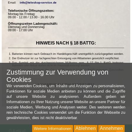
Email:    
info@teleskop-service.de
Telefonische Öffnungszeiten:
Montag bis Freitag:
09.00 - 12.00 / 13.00 - 16.00 Uhr
Öffnungszeiten Ladengeschäft:
Dienstag und Donnerstag
09:00 - 17:00 Uhr
HINWEIS NACH § 18 BATTG:
Batterien können nach Gebrauch im Handelsgeschäft unentgeltlich zurückgegeben werden.
Der Endnutzer ist zur fachgerechten Entsorgung von Altbatterien gesetzlich verpflichtet.
Das Symbol mit der durchgestrichenen Mülltonne gem. § 17 Abs.1 BattG bedeutet:
Batterien oder Akkus dürfen nicht im Hausmüll entsorgt werden.
Die chemischen Symbole Hg, Cd, und Pb nach § 17 Abs.3 BattG bedeuten: Quecksilber,
Zustimmung zur Verwendung von
Cadmium und Blei.
Cookies
HINWEIS NACH 2013/11/EU
Wir verwenden Cookies, um Inhalte und Anzeigen zu personalisieren,
Funktionen für soziale Medien anbieten zu können und die Zugriffe
auf unsere Website zu analysieren. Außerdem geben wir
Informationen zu Ihrer Nutzung unserer Website an unsere Partner für
soziale Medien, Werbung und Analysen weiter. Des weiteren werden
rein technische Cookies verwendet um die Funktion der Webseite zu
gewährleisten, dies ist nicht deaktivierbar.
Ablehnen
Annehmen
Weitere Informationen
Wa
0 Artikel