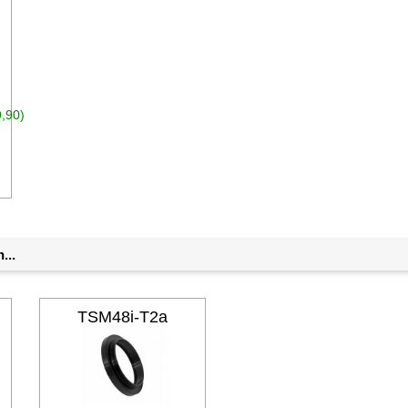
,90)
n den Warenkorb
...
TSM48i-T2a