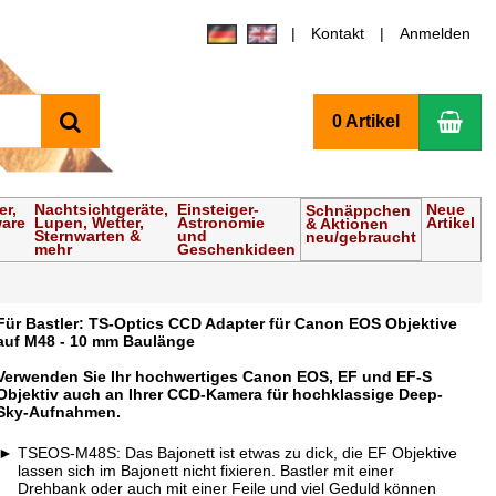
Kontakt
Anmelden
Suchen
Wa
0 Artikel
er,
Nachtsichtgeräte,
Einsteiger-
Neue
Schnäppchen
ware
Lupen, Wetter,
Astronomie
Artikel
& Aktionen
Sternwarten &
und
neu/gebraucht
mehr
Geschenkideen
Für Bastler: TS-Optics CCD Adapter für Canon EOS Objektive
auf M48 - 10 mm Baulänge
Verwenden Sie Ihr hochwertiges Canon EOS, EF und EF-S
Objektiv auch an Ihrer CCD-Kamera für hochklassige Deep-
Sky-Aufnahmen.
TSEOS-M48S: Das Bajonett ist etwas zu dick, die EF Objektive
lassen sich im Bajonett nicht fixieren. Bastler mit einer
Drehbank oder auch mit einer Feile und viel Geduld können