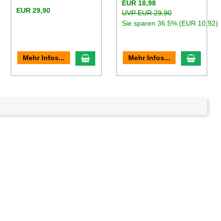
EUR 18,98
EUR 29,90
UVP EUR 29,90
Sie sparen 36.5% (EUR 10,92)
en Warenkorb
In den Warenkorb
In den
Mehr Infos...
Mehr Infos...