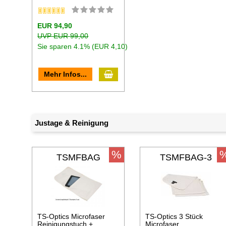
EUR 94,90
UVP EUR 99,00
Sie sparen 4.1% (EUR 4,10)
In den Warenkorb
Mehr Infos...
Justage & Reinigung
%
TSMFBAG
TSMFBAG-3
TS-Optics Microfaser
TS-Optics 3 Stück
Reinigungstuch +
Microfaser