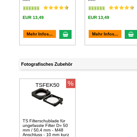
EUR 13,49
EUR 13,49
In den Warenkorb
I
Mehr Infos...
Mehr Infos...
Fotografisches Zubehör
%
TSFEK50
TS Filterschublade für
ungefasste Filter D= 50
mm / 50,4 mm - M48
Anschluss - 10 mm kurz