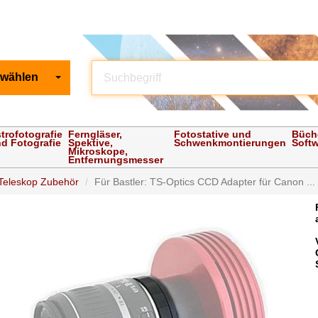
 wählen
trofotografie
Ferngläser,
Fotostative und
Büch
d Fotografie
Spektive,
Schwenkmontierungen
Soft
Mikroskope,
Entfernungsmesser
Teleskop Zubehör
Für Bastler: TS-Optics CCD Adapter für Canon ...