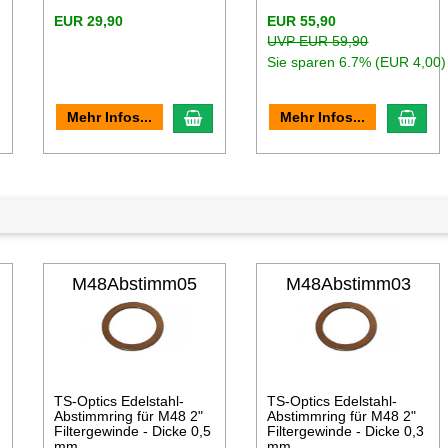
EUR 29,90
EUR 55,90
UVP EUR 59,90
Sie sparen 6.7% (EUR 4,00)
n den Warenkorb
In den Warenkorb
In d
Mehr Infos...
Mehr Infos...
M48Abstimm05
M48Abstimm03
TS-Optics Edelstahl-
TS-Optics Edelstahl-
Abstimmring für M48 2"
Abstimmring für M48 2"
Filtergewinde - Dicke 0,5
Filtergewinde - Dicke 0,3
mm
mm