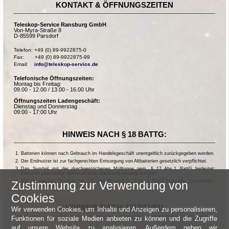
KONTAKT & ÖFFNUNGSZEITEN
Teleskop-Service Ransburg GmbH
Von-Myra-Straße 8
D-85599 Parsdorf
Telefon: +49 (0) 89-9922875-0

Fax:       +49 (0) 89-9922875-99

Email:    
info@teleskop-service.de
Telefonische Öffnungszeiten:
Montag bis Freitag:
09.00 - 12.00 / 13.00 - 16.00 Uhr
Öffnungszeiten Ladengeschäft:
Dienstag und Donnerstag
09:00 - 17:00 Uhr
HINWEIS NACH § 18 BATTG:
Batterien können nach Gebrauch im Handelsgeschäft unentgeltlich zurückgegeben werden.
Der Endnutzer ist zur fachgerechten Entsorgung von Altbatterien gesetzlich verpflichtet.
Das Symbol mit der durchgestrichenen Mülltonne gem. § 17 Abs.1 BattG bedeutet:
Batterien oder Akkus dürfen nicht im Hausmüll entsorgt werden.
Die chemischen Symbole Hg, Cd, und Pb nach § 17 Abs.3 BattG bedeuten: Quecksilber,
Zustimmung zur Verwendung von
Cadmium und Blei.
Cookies
HINWEIS NACH 2013/11/EU
Wir verwenden Cookies, um Inhalte und Anzeigen zu personalisieren,
Funktionen für soziale Medien anbieten zu können und die Zugriffe
auf unsere Website zu analysieren. Außerdem geben wir