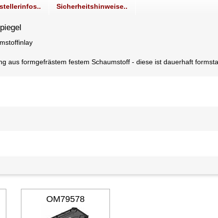
stellerinfos..
Sicherheitshinweise..
piegel
mstoffinlay
ilung aus formgefrästem festem Schaumstoff - diese ist dauerhaft form
OM79578