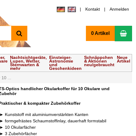
Kontakt
Anmelden
Suchen
Wa
0 Artikel
er,
Nachtsichtgeräte,
Einsteiger-
Schnäppchen
Neue
ware
Lupen, Wetter,
Astronomie
& Aktionen
Artikel
Sternwarten &
und
neu/gebraucht
mehr
Geschenkideen
 10 ...
TS-Optics handlicher Okularkoffer für 10 Okulare und
Zubehör
Praktischer & kompakter Zubehörkoffer
Kunststoff mit aluminiumverstärkten Kanten
formgefrästes Schaumstoffinlay, dauerhaft formstabil
10 Okularfächer
3 Zubehörfächer