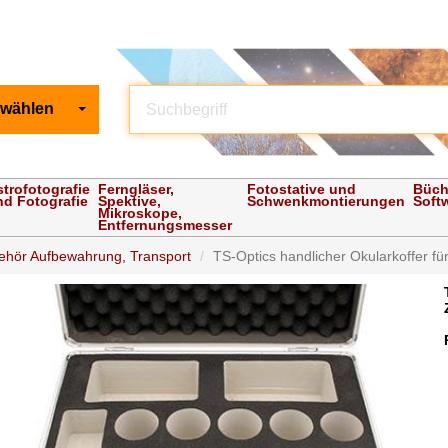
 wählen
strofotografie
Ferngläser,
Fotostative und
Büch
nd Fotografie
Spektive,
Schwenkmontierungen
Soft
Mikroskope,
Entfernungsmesser
ehör Aufbewahrung, Transport
TS-Optics handlicher Okularkoffer für