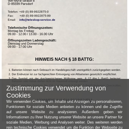
Von-Myra-Straße 8
D-85599 Parsdorf
Telefon: +49 (0) 89-9922875-0

Fax:       +49 (0) 89-9922875-99

Email:    
info@teleskop-service.de
Telefonische Öffnungszeiten:
Montag bis Freitag:
09.00 - 12.00 / 13.00 - 16.00 Uhr
Öffnungszeiten Ladengeschäft:
Dienstag und Donnerstag
09:00 - 17:00 Uhr
HINWEIS NACH § 18 BATTG:
Batterien können nach Gebrauch im Handelsgeschäft unentgeltlich zurückgegeben werden.
Der Endnutzer ist zur fachgerechten Entsorgung von Altbatterien gesetzlich verpflichtet.
Das Symbol mit der durchgestrichenen Mülltonne gem. § 17 Abs.1 BattG bedeutet:
Batterien oder Akkus dürfen nicht im Hausmüll entsorgt werden.
Die chemischen Symbole Hg, Cd, und Pb nach § 17 Abs.3 BattG bedeuten: Quecksilber,
Zustimmung zur Verwendung von
Cadmium und Blei.
Cookies
HINWEIS NACH 2013/11/EU
Wir verwenden Cookies, um Inhalte und Anzeigen zu personalisieren,
Funktionen für soziale Medien anbieten zu können und die Zugriffe
auf unsere Website zu analysieren. Außerdem geben wir
Informationen zu Ihrer Nutzung unserer Website an unsere Partner für
soziale Medien, Werbung und Analysen weiter. Des weiteren werden
rein technische Cookies verwendet um die Funktion der Webseite zu