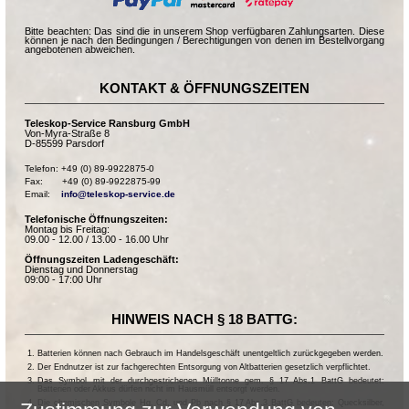
Bitte beachten: Das sind die in unserem Shop verfügbaren Zahlungsarten. Diese
können je nach den Bedingungen / Berechtigungen von denen im Bestellvorgang
angebotenen abweichen.
KONTAKT & ÖFFNUNGSZEITEN
Teleskop-Service Ransburg GmbH
Von-Myra-Straße 8
D-85599 Parsdorf
Telefon: +49 (0) 89-9922875-0

Fax:       +49 (0) 89-9922875-99

Email:    
info@teleskop-service.de
Telefonische Öffnungszeiten:
Montag bis Freitag:
09.00 - 12.00 / 13.00 - 16.00 Uhr
Öffnungszeiten Ladengeschäft:
Dienstag und Donnerstag
09:00 - 17:00 Uhr
HINWEIS NACH § 18 BATTG:
Batterien können nach Gebrauch im Handelsgeschäft unentgeltlich zurückgegeben werden.
Der Endnutzer ist zur fachgerechten Entsorgung von Altbatterien gesetzlich verpflichtet.
Das Symbol mit der durchgestrichenen Mülltonne gem. § 17 Abs.1 BattG bedeutet:
Batterien oder Akkus dürfen nicht im Hausmüll entsorgt werden.
Die chemischen Symbole Hg, Cd, und Pb nach § 17 Abs.3 BattG bedeuten: Quecksilber,