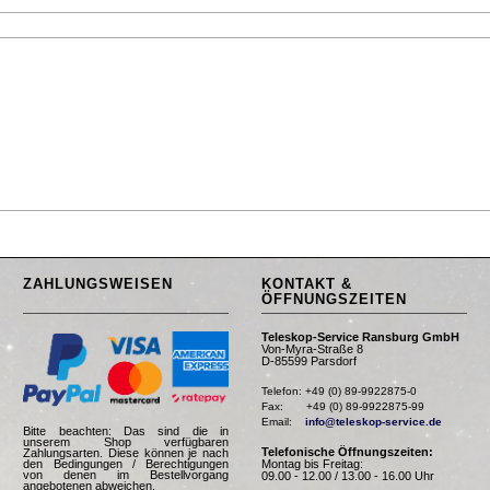
ZAHLUNGSWEISEN
KONTAKT &
ÖFFNUNGSZEITEN
Teleskop-Service Ransburg GmbH
Von-Myra-Straße 8
D-85599 Parsdorf
Telefon: +49 (0) 89-9922875-0

Fax:       +49 (0) 89-9922875-99

Email:    
info@teleskop-service.de
Bitte beachten: Das sind die in
unserem Shop verfügbaren
Telefonische Öffnungszeiten:
Zahlungsarten. Diese können je nach
Montag bis Freitag:
den Bedingungen / Berechtigungen
von denen im Bestellvorgang
09.00 - 12.00 / 13.00 - 16.00 Uhr
angebotenen abweichen.