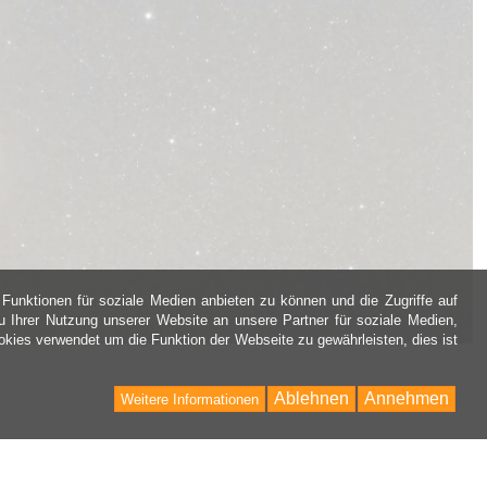
Funktionen für soziale Medien anbieten zu können und die Zugriffe auf
 Ihrer Nutzung unserer Website an unsere Partner für soziale Medien,
kies verwendet um die Funktion der Webseite zu gewährleisten, dies ist
Ablehnen
Annehmen
Weitere Informationen