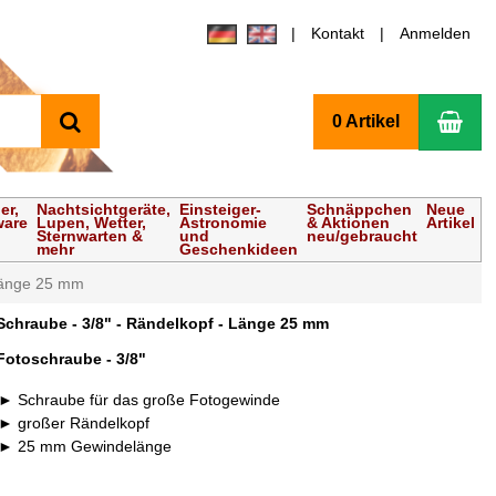
Kontakt
Anmelden
Suchen
Wa
0 Artikel
er,
Nachtsichtgeräte,
Einsteiger-
Schnäppchen
Neue
ware
Lupen, Wetter,
Astronomie
& Aktionen
Artikel
Sternwarten &
und
neu/gebraucht
mehr
Geschenkideen
 Länge 25 mm
Schraube - 3/8" - Rändelkopf - Länge 25 mm
Fotoschraube - 3/8"
Schraube für das große Fotogewinde
großer Rändelkopf
25 mm Gewindelänge