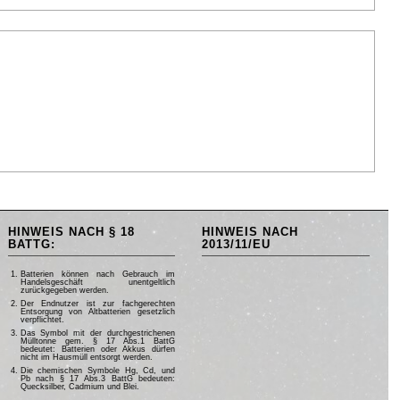
HINWEIS NACH § 18
HINWEIS NACH
BATTG:
2013/11/EU
Batterien können nach Gebrauch im
Handelsgeschäft unentgeltlich
zurückgegeben werden.
Der Endnutzer ist zur fachgerechten
Entsorgung von Altbatterien gesetzlich
verpflichtet.
Das Symbol mit der durchgestrichenen
Mülltonne gem. § 17 Abs.1 BattG
bedeutet: Batterien oder Akkus dürfen
nicht im Hausmüll entsorgt werden.
Die chemischen Symbole Hg, Cd, und
Pb nach § 17 Abs.3 BattG bedeuten:
Quecksilber, Cadmium und Blei.