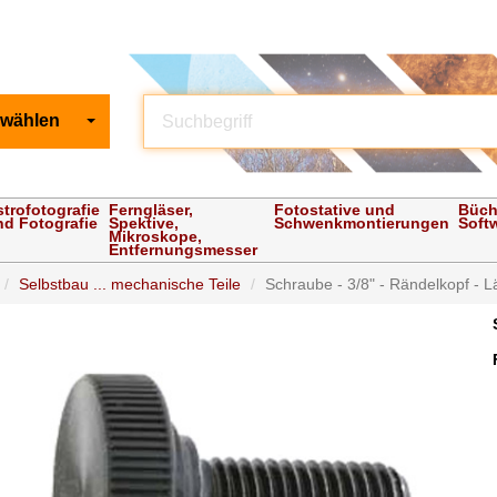
 wählen
strofotografie
Ferngläser,
Fotostative und
Büch
nd Fotografie
Spektive,
Schwenkmontierungen
Soft
Mikroskope,
Entfernungsmesser
Selbstbau ... mechanische Teile
Schraube - 3/8" - Rändelkopf -