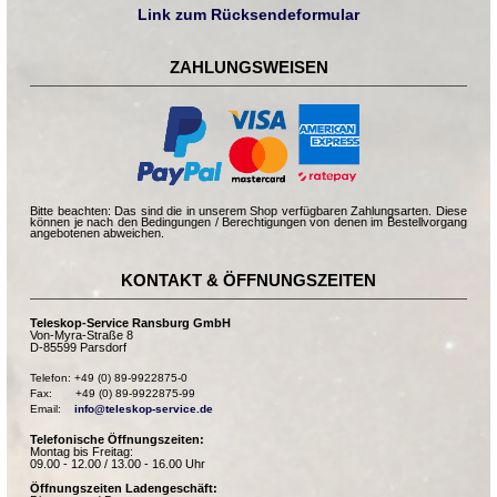
Link zum Rücksendeformular
ZAHLUNGSWEISEN
Bitte beachten: Das sind die in unserem Shop verfügbaren Zahlungsarten. Diese
können je nach den Bedingungen / Berechtigungen von denen im Bestellvorgang
angebotenen abweichen.
KONTAKT & ÖFFNUNGSZEITEN
Teleskop-Service Ransburg GmbH
Von-Myra-Straße 8
D-85599 Parsdorf
Telefon: +49 (0) 89-9922875-0

Fax:       +49 (0) 89-9922875-99

Email:    
info@teleskop-service.de
Telefonische Öffnungszeiten:
Montag bis Freitag:
09.00 - 12.00 / 13.00 - 16.00 Uhr
Öffnungszeiten Ladengeschäft: