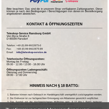
Bitte beachten: Das sind die in unserem Shop verfügbaren Zahlungsarten. Diese
können je nach den Bedingungen / Berechtigungen von denen im Bestellvorgang
angebotenen abweichen.
KONTAKT & ÖFFNUNGSZEITEN
Teleskop-Service Ransburg GmbH
Von-Myra-Straße 8
D-85599 Parsdorf
Telefon: +49 (0) 89-9922875-0

Fax:       +49 (0) 89-9922875-99

Email:    
info@teleskop-service.de
Telefonische Öffnungszeiten:
Montag bis Freitag:
09.00 - 12.00 / 13.00 - 16.00 Uhr
Öffnungszeiten Ladengeschäft:
Dienstag und Donnerstag
09:00 - 17:00 Uhr
HINWEIS NACH § 18 BATTG:
Batterien können nach Gebrauch im Handelsgeschäft unentgeltlich zurückgegeben werden.
Der Endnutzer ist zur fachgerechten Entsorgung von Altbatterien gesetzlich verpflichtet.
Das Symbol mit der durchgestrichenen Mülltonne gem. § 17 Abs.1 BattG bedeutet:
Batterien oder Akkus dürfen nicht im Hausmüll entsorgt werden.
Die chemischen Symbole Hg, Cd, und Pb nach § 17 Abs.3 BattG bedeuten: Quecksilber,