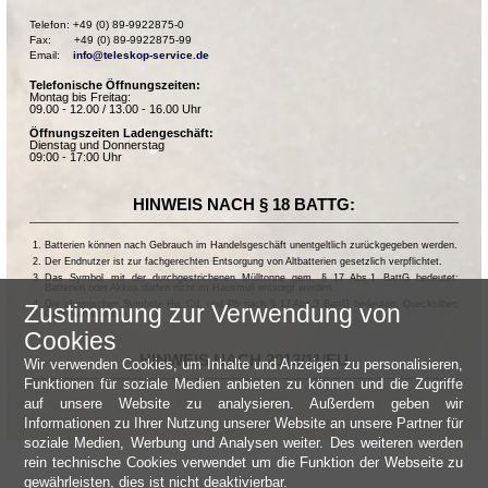
Telefon: +49 (0) 89-9922875-0

Fax:       +49 (0) 89-9922875-99

Email:    
info@teleskop-service.de
Telefonische Öffnungszeiten:
Montag bis Freitag:
09.00 - 12.00 / 13.00 - 16.00 Uhr
Öffnungszeiten Ladengeschäft:
Dienstag und Donnerstag
09:00 - 17:00 Uhr
HINWEIS NACH § 18 BATTG:
Batterien können nach Gebrauch im Handelsgeschäft unentgeltlich zurückgegeben werden.
Der Endnutzer ist zur fachgerechten Entsorgung von Altbatterien gesetzlich verpflichtet.
Das Symbol mit der durchgestrichenen Mülltonne gem. § 17 Abs.1 BattG bedeutet:
Batterien oder Akkus dürfen nicht im Hausmüll entsorgt werden.
Die chemischen Symbole Hg, Cd, und Pb nach § 17 Abs.3 BattG bedeuten: Quecksilber,
Zustimmung zur Verwendung von
Cadmium und Blei.
Cookies
HINWEIS NACH 2013/11/EU
Wir verwenden Cookies, um Inhalte und Anzeigen zu personalisieren,
Funktionen für soziale Medien anbieten zu können und die Zugriffe
auf unsere Website zu analysieren. Außerdem geben wir
Informationen zu Ihrer Nutzung unserer Website an unsere Partner für
soziale Medien, Werbung und Analysen weiter. Des weiteren werden
rein technische Cookies verwendet um die Funktion der Webseite zu
gewährleisten, dies ist nicht deaktivierbar.