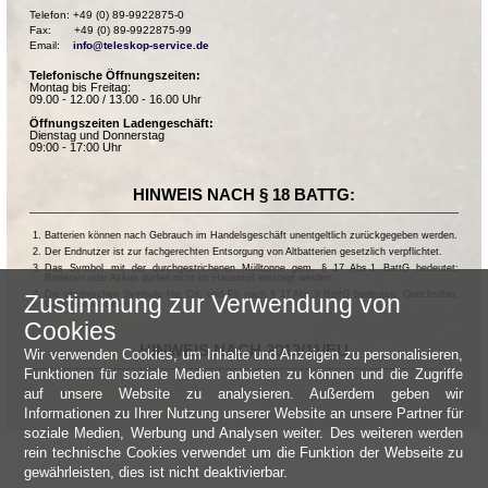
Telefon: +49 (0) 89-9922875-0

Fax:       +49 (0) 89-9922875-99

Email:    
info@teleskop-service.de
Telefonische Öffnungszeiten:
Montag bis Freitag:
09.00 - 12.00 / 13.00 - 16.00 Uhr
Öffnungszeiten Ladengeschäft:
Dienstag und Donnerstag
09:00 - 17:00 Uhr
HINWEIS NACH § 18 BATTG:
Batterien können nach Gebrauch im Handelsgeschäft unentgeltlich zurückgegeben werden.
Der Endnutzer ist zur fachgerechten Entsorgung von Altbatterien gesetzlich verpflichtet.
Das Symbol mit der durchgestrichenen Mülltonne gem. § 17 Abs.1 BattG bedeutet:
Batterien oder Akkus dürfen nicht im Hausmüll entsorgt werden.
Die chemischen Symbole Hg, Cd, und Pb nach § 17 Abs.3 BattG bedeuten: Quecksilber,
Zustimmung zur Verwendung von
Cadmium und Blei.
Cookies
HINWEIS NACH 2013/11/EU
Wir verwenden Cookies, um Inhalte und Anzeigen zu personalisieren,
Funktionen für soziale Medien anbieten zu können und die Zugriffe
auf unsere Website zu analysieren. Außerdem geben wir
Informationen zu Ihrer Nutzung unserer Website an unsere Partner für
soziale Medien, Werbung und Analysen weiter. Des weiteren werden
rein technische Cookies verwendet um die Funktion der Webseite zu
gewährleisten, dies ist nicht deaktivierbar.