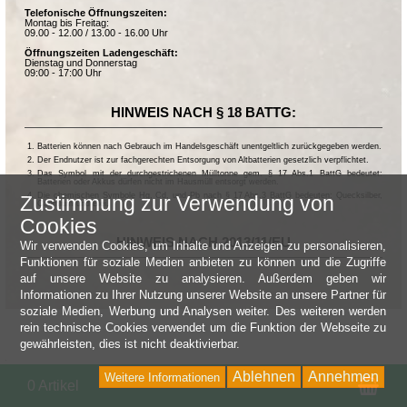
Telefonische Öffnungszeiten:
Montag bis Freitag:
09.00 - 12.00 / 13.00 - 16.00 Uhr
Öffnungszeiten Ladengeschäft:
Dienstag und Donnerstag
09:00 - 17:00 Uhr
HINWEIS NACH § 18 BATTG:
Batterien können nach Gebrauch im Handelsgeschäft unentgeltlich zurückgegeben werden.
Der Endnutzer ist zur fachgerechten Entsorgung von Altbatterien gesetzlich verpflichtet.
Das Symbol mit der durchgestrichenen Mülltonne gem. § 17 Abs.1 BattG bedeutet:
Batterien oder Akkus dürfen nicht im Hausmüll entsorgt werden.
Die chemischen Symbole Hg, Cd, und Pb nach § 17 Abs.3 BattG bedeuten: Quecksilber,
Zustimmung zur Verwendung von
Cadmium und Blei.
Cookies
HINWEIS NACH 2013/11/EU
Wir verwenden Cookies, um Inhalte und Anzeigen zu personalisieren,
Funktionen für soziale Medien anbieten zu können und die Zugriffe
auf unsere Website zu analysieren. Außerdem geben wir
Informationen zu Ihrer Nutzung unserer Website an unsere Partner für
soziale Medien, Werbung und Analysen weiter. Des weiteren werden
rein technische Cookies verwendet um die Funktion der Webseite zu
gewährleisten, dies ist nicht deaktivierbar.
Ablehnen
Annehmen
Weitere Informationen
Wa
0 Artikel