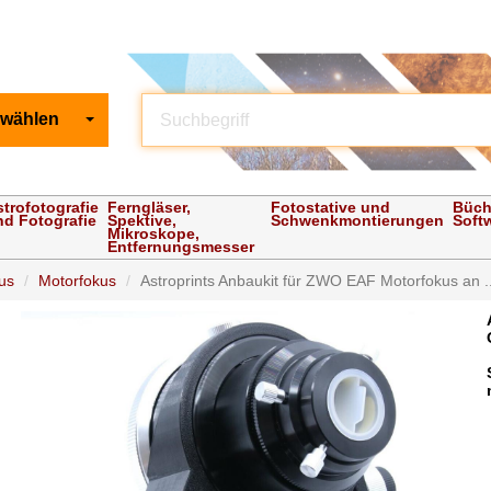
 wählen
strofotografie
Ferngläser,
Fotostative und
Büch
nd Fotografie
Spektive,
Schwenkmontierungen
Soft
Mikroskope,
Entfernungsmesser
us
Motorfokus
Astroprints Anbaukit für ZWO EAF Motorfokus an ..