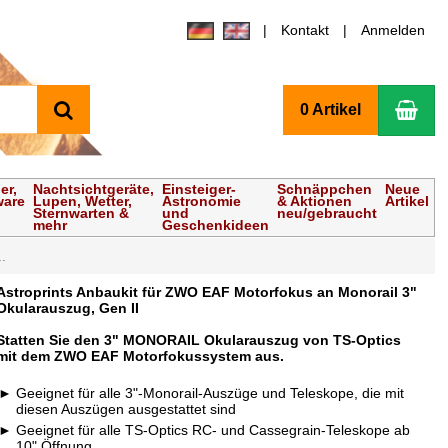
Kontakt
Anmelden
Suchen
Wa
0 Artikel
er,
Nachtsichtgeräte,
Einsteiger-
Schnäppchen
Neue
ware
Lupen, Wetter,
Astronomie
& Aktionen
Artikel
Sternwarten &
und
neu/gebraucht
mehr
Geschenkideen
.
Astroprints Anbaukit für ZWO EAF Motorfokus an Monorail 3"
Okularauszug, Gen II
Statten Sie den 3" MONORAIL Okularauszug von TS-Optics
mit dem ZWO EAF Motorfokussystem aus.
Geeignet für alle 3"-Monorail-Auszüge und Teleskope, die mit
diesen Auszügen ausgestattet sind
Geeignet für alle TS-Optics RC- und Cassegrain-Teleskope ab
10" Öffnung