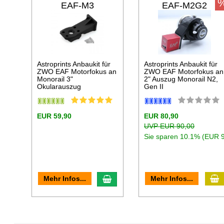
EAF-M3
EAF-M2G2
Astroprints Anbaukit für
Astroprints Anbaukit für
ZWO EAF Motorfokus an
ZWO EAF Motorfokus an
Monorail 3"
2" Auszug Monorail N2,
Okularauszug
Gen II
EUR 59,90
EUR 80,90
UVP EUR 90,00
Sie sparen 10.1% (EUR 9
I
In den Warenkorb
Mehr Infos...
Mehr Infos...