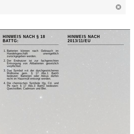
HINWEIS NACH § 18
HINWEIS NACH
BATTG:
2013/11/EU
Batterien können nach Gebrauch im
Handelsgeschäft unentgeltlich
zurückgegeben werden.
Der Endnutzer ist zur fachgerechten
Entsorgung von Altbatterien gesetzlich
verpflichtet.
Das Symbol mit der durchgestrichenen
Mülltonne gem. § 17 Abs.1 BattG
bedeutet: Batterien oder Akkus dürfen
nicht im Hausmüll entsorgt werden.
Die chemischen Symbole Hg, Cd, und
Pb nach § 17 Abs.3 BattG bedeuten:
Quecksilber, Cadmium und Blei.