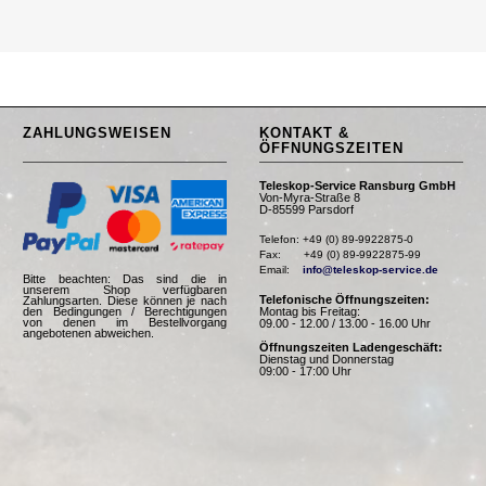
ZAHLUNGSWEISEN
KONTAKT &
ÖFFNUNGSZEITEN
Teleskop-Service Ransburg GmbH
Von-Myra-Straße 8
D-85599 Parsdorf
Telefon: +49 (0) 89-9922875-0

Fax:       +49 (0) 89-9922875-99

Email:    
info@teleskop-service.de
Bitte beachten: Das sind die in
unserem Shop verfügbaren
Telefonische Öffnungszeiten:
Zahlungsarten. Diese können je nach
Montag bis Freitag:
den Bedingungen / Berechtigungen
von denen im Bestellvorgang
09.00 - 12.00 / 13.00 - 16.00 Uhr
angebotenen abweichen.
Öffnungszeiten Ladengeschäft:
Dienstag und Donnerstag
09:00 - 17:00 Uhr