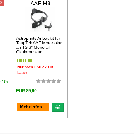
%
AAF-M3
Astroprints Anbaukit für
ToupTek AAF Motorfokus
an TS 3" Monorail
Okularauszug
Nur noch 1 Stück auf
Lager
,10)
EUR 89,90
n den Warenkorb
In den Warenkorb
Mehr Infos...