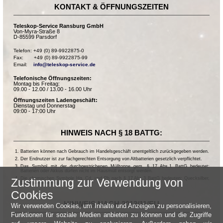
KONTAKT & ÖFFNUNGSZEITEN
Teleskop-Service Ransburg GmbH
Von-Myra-Straße 8
D-85599 Parsdorf
Telefon: +49 (0) 89-9922875-0

Fax:       +49 (0) 89-9922875-99

Email:    
info@teleskop-service.de
Telefonische Öffnungszeiten:
Montag bis Freitag:
09.00 - 12.00 / 13.00 - 16.00 Uhr
Öffnungszeiten Ladengeschäft:
Dienstag und Donnerstag
09:00 - 17:00 Uhr
HINWEIS NACH § 18 BATTG:
Batterien können nach Gebrauch im Handelsgeschäft unentgeltlich zurückgegeben werden.
Der Endnutzer ist zur fachgerechten Entsorgung von Altbatterien gesetzlich verpflichtet.
Das Symbol mit der durchgestrichenen Mülltonne gem. § 17 Abs.1 BattG bedeutet:
Batterien oder Akkus dürfen nicht im Hausmüll entsorgt werden.
Die chemischen Symbole Hg, Cd, und Pb nach § 17 Abs.3 BattG bedeuten: Quecksilber,
Zustimmung zur Verwendung von
Cadmium und Blei.
Cookies
HINWEIS NACH 2013/11/EU
Wir verwenden Cookies, um Inhalte und Anzeigen zu personalisieren,
Funktionen für soziale Medien anbieten zu können und die Zugriffe