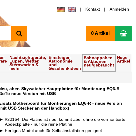
Kontakt
Anmelden
Suchen
Wa
0 Artikel
er,
Nachtsichtgeräte,
Einsteiger-
Neue
Schnäppchen
ware
Lupen, Wetter,
Astronomie
Artikel
& Aktionen
Sternwarten &
und
neu/gebraucht
mehr
Geschenkideen
Neu, aber: Skywatcher Hauptplatine für Montierung EQ6-R
GoTo neue Version mit USB
Ersatz Motherboard für Montierungen EQ6-R - neue Version
(mit USB Stecker an der Handbox)
#20164: Die Platine ist neu, kommt aber ohne die vormontierte
Abdeckplatte - nur die reine Platine
Fertiges Modul auch für Selbstinstallation geeignet