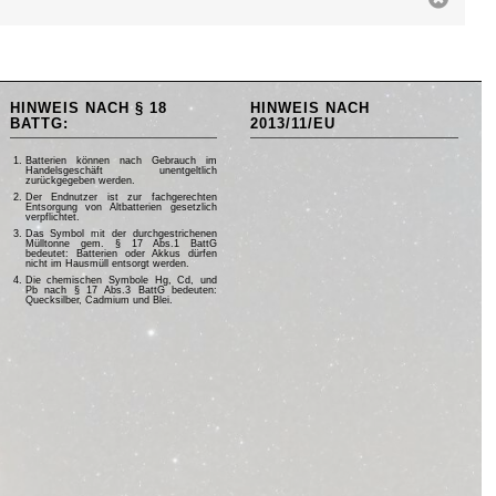
HINWEIS NACH § 18
HINWEIS NACH
BATTG:
2013/11/EU
Batterien können nach Gebrauch im
Handelsgeschäft unentgeltlich
zurückgegeben werden.
Der Endnutzer ist zur fachgerechten
Entsorgung von Altbatterien gesetzlich
verpflichtet.
Das Symbol mit der durchgestrichenen
Mülltonne gem. § 17 Abs.1 BattG
bedeutet: Batterien oder Akkus dürfen
nicht im Hausmüll entsorgt werden.
Die chemischen Symbole Hg, Cd, und
Pb nach § 17 Abs.3 BattG bedeuten:
Quecksilber, Cadmium und Blei.