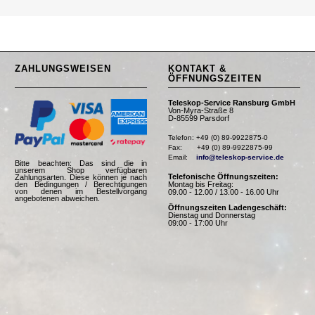
ZAHLUNGSWEISEN
KONTAKT &
ÖFFNUNGSZEITEN
Teleskop-Service Ransburg GmbH
Von-Myra-Straße 8
D-85599 Parsdorf
Telefon: +49 (0) 89-9922875-0

Fax:       +49 (0) 89-9922875-99

Email:    
info@teleskop-service.de
Bitte beachten: Das sind die in
unserem Shop verfügbaren
Telefonische Öffnungszeiten:
Zahlungsarten. Diese können je nach
Montag bis Freitag:
den Bedingungen / Berechtigungen
von denen im Bestellvorgang
09.00 - 12.00 / 13.00 - 16.00 Uhr
angebotenen abweichen.
Öffnungszeiten Ladengeschäft:
Dienstag und Donnerstag
09:00 - 17:00 Uhr