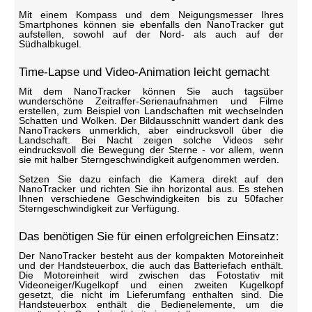
Mit einem Kompass und dem Neigungsmesser Ihres
Smartphones können sie ebenfalls den NanoTracker gut
aufstellen, sowohl auf der Nord- als auch auf der
Südhalbkugel.
Time-Lapse und Video-Animation leicht gemacht
Mit dem NanoTracker können Sie auch tagsüber
wunderschöne Zeitraffer-Serienaufnahmen und Filme
erstellen, zum Beispiel von Landschaften mit wechselnden
Schatten und Wolken. Der Bildausschnitt wandert dank des
NanoTrackers unmerklich, aber eindrucksvoll über die
Landschaft. Bei Nacht zeigen solche Videos sehr
eindrucksvoll die Bewegung der Sterne - vor allem, wenn
sie mit halber Sterngeschwindigkeit aufgenommen werden.
Setzen Sie dazu einfach die Kamera direkt auf den
NanoTracker und richten Sie ihn horizontal aus. Es stehen
Ihnen verschiedene Geschwindigkeiten bis zu 50facher
Sterngeschwindigkeit zur Verfügung.
Das benötigen Sie für einen erfolgreichen Einsatz:
Der NanoTracker besteht aus der kompakten Motoreinheit
und der Handsteuerbox, die auch das Batteriefach enthält.
Die Motoreinheit wird zwischen das Fotostativ mit
Videoneiger/Kugelkopf und einen zweiten Kugelkopf
gesetzt, die nicht im Lieferumfang enthalten sind. Die
Handsteuerbox enthält die Bedienelemente, um die