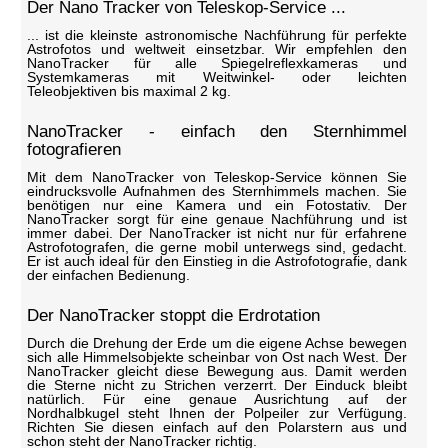
Der Nano Tracker von Teleskop-Service ...
... ist die kleinste astronomische Nachführung für perfekte
Astrofotos und weltweit einsetzbar. Wir empfehlen den
NanoTracker für alle Spiegelreflexkameras und
Systemkameras mit Weitwinkel- oder leichten
Teleobjektiven bis maximal 2 kg.
NanoTracker - einfach den Sternhimmel
fotografieren
Mit dem NanoTracker von Teleskop-Service können Sie
eindrucksvolle Aufnahmen des Sternhimmels machen. Sie
benötigen nur eine Kamera und ein Fotostativ. Der
NanoTracker sorgt für eine genaue Nachführung und ist
immer dabei. Der NanoTracker ist nicht nur für erfahrene
Astrofotografen, die gerne mobil unterwegs sind, gedacht.
Er ist auch ideal für den Einstieg in die Astrofotografie, dank
der einfachen Bedienung.
Der NanoTracker stoppt die Erdrotation
Durch die Drehung der Erde um die eigene Achse bewegen
sich alle Himmelsobjekte scheinbar von Ost nach West. Der
NanoTracker gleicht diese Bewegung aus. Damit werden
die Sterne nicht zu Strichen verzerrt. Der Einduck bleibt
natürlich. Für eine genaue Ausrichtung auf der
Nordhalbkugel steht Ihnen der Polpeiler zur Verfügung.
Richten Sie diesen einfach auf den Polarstern aus und
schon steht der NanoTracker richtig.