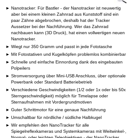
Nanotracker: Für Bastler - der Nanotracker ist neuwertig
aber bei einem kleinen Zahnrad aus Kunststoff sind ein
paar Zähne abgebrochen, deshalb hat der Tracker
Aussetzer bei der Nachführung. Wer das Zahnrad
nachbauen kann (3D Druck), hat einen vollwertigen neuen
Nanotracker.
Wiegt nur 350 Gramm und passt in jede Fototasche
Mit Fotostativen und Kugelköpfen problemlos kombinierbar
Schnelle und einfache Einnordung dank des eingebauten
Polpeilers
Stromversorgung über Mini-USB Anschluss, über optionale
Powerbank oder Standard Batteriebetrieb
Verschiedene Geschwindigkeiten (1/2 oder 1x oder bis 50x
Sterngeschwindigkeit) möglich für Timelapse oder
Sternaufnahmen mit Vordergrundmotiven
Guter Schrittmotor für eine genaue Nachführung
Umschaltbar für nördliche / südliche Halbkugel
Wir empfehlen den NanoTracker für alle
Spiegelreflexkameras und Systemkameras mit Weitwinkel-,
Normal- oder leichten Teleobjektiven - der NanoTracker