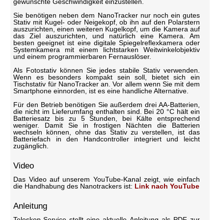
gewünschte Geschwindigkeit einzustellen.
Sie benötigen neben dem NanoTracker nur noch ein gutes
Stativ mit Kugel- oder Neigekopf, ob ihn auf den Polarstern
auszurichten, einen weiteren Kugelkopf, um die Kamera auf
das Ziel auszurichten, und natürlich eine Kamera. Am
besten geeignet ist eine digitale Spiegelreflexkamera oder
Systemkamera mit einem lichtstarken Weitwinkelobjektiv
und einem programmierbaren Fernauslöser.
Als Fotostativ können Sie jedes stabile Stativ verwenden.
Wenn es besonders kompakt sein soll, bietet sich ein
Tischstativ für NanoTracker an. Vor allem wenn Sie mit dem
Smartphone einnorden, ist es eine handliche Alternative.
Für den Betrieb benötigen Sie außerdem drei AA-Batterien,
die nicht im Lieferumfang enthalten sind. Bei 20 °C hält ein
Batteriesatz bis zu 5 Stunden, bei Kälte entsprechend
weniger. Damit Sie in frostigen Nächten die Batterien
wechseln können, ohne das Stativ zu verstellen, ist das
Batteriefach in den Handcontroller integriert und leicht
zugänglich.
Video
Das Video auf unserem YouTube-Kanal zeigt, wie einfach
die Handhabung des Nanotrackers ist:
Link nach YouTube
Anleitung
Teleskop-Service stellt eine aktuelle Anleitung als PDF zur