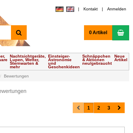
Kontakt
Anmelden
Suchen
Wa
0 Artikel
er,
Nachtsichtgeräte,
Einsteiger-
Schnäppchen
Neue
ware
Lupen, Wetter,
Astronomie
& Aktionen
Artikel
Sternwarten &
und
neu/gebraucht
mehr
Geschenkideen
Bewertungen
ewertungen
Prev
Next
1
2
3