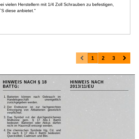
i vielen Herstellern mit 1/4 Zoll Schrauben zu befestigen,
S diese anbietet."
Prev
Next
1
2
3
HINWEIS NACH § 18
HINWEIS NACH
BATTG:
2013/11/EU
Batterien können nach Gebrauch im
Handelsgeschäft unentgeltlich
zurückgegeben werden.
Der Endnutzer ist zur fachgerechten
Entsorgung von Altbatterien gesetzlich
verpflichtet.
Das Symbol mit der durchgestrichenen
Mülltonne gem. § 17 Abs.1 BattG
bedeutet: Batterien oder Akkus dürfen
nicht im Hausmüll entsorgt werden.
Die chemischen Symbole Hg, Cd, und
Pb nach § 17 Abs.3 BattG bedeuten:
Quecksilber, Cadmium und Blei.