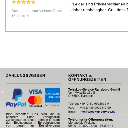
"Leider sind Prismenschienen be
daher unabdingbar. Gut, dass T
Geschrieben von Andreas G. am
16.12.2019
ZAHLUNGSWEISEN
KONTAKT &
ÖFFNUNGSZEITEN
Teleskop-Service Ransburg GmbH
Von-Myra-Straße 8
D-85599 Parsdorf
Telefon: +49 (0) 89-9922875-0

Fax:       +49 (0) 89-9922875-99

Email:    
info@teleskop-service.de
Bitte beachten: Das sind die in
unserem Shop verfügbaren
Telefonische Öffnungszeiten:
Zahlungsarten. Diese können je nach
Montag bis Freitag:
den Bedingungen / Berechtigungen
von denen im Bestellvorgang
09.00 - 12.00 / 13.00 - 16.00 Uhr