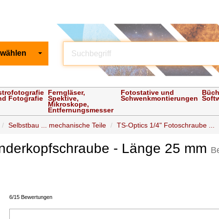
 wählen
strofotografie
Ferngläser,
Fotostative und
Büch
nd Fotografie
Spektive,
Schwenkmontierungen
Soft
Mikroskope,
Entfernungsmesser
Selbstbau ... mechanische Teile
TS-Optics 1/4" Fotoschraube ...
linderkopfschraube - Länge 25 mm
B
6/15 Bewertungen