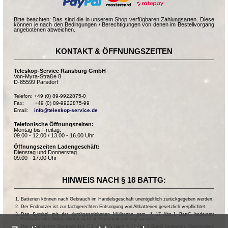
Bitte beachten: Das sind die in unserem Shop verfügbaren Zahlungsarten. Diese
können je nach den Bedingungen / Berechtigungen von denen im Bestellvorgang
angebotenen abweichen.
KONTAKT & ÖFFNUNGSZEITEN
Teleskop-Service Ransburg GmbH
Von-Myra-Straße 8
D-85599 Parsdorf
Telefon: +49 (0) 89-9922875-0

Fax:       +49 (0) 89-9922875-99

Email:    
info@teleskop-service.de
Telefonische Öffnungszeiten:
Montag bis Freitag:
09.00 - 12.00 / 13.00 - 16.00 Uhr
Öffnungszeiten Ladengeschäft:
Dienstag und Donnerstag
09:00 - 17:00 Uhr
HINWEIS NACH § 18 BATTG:
Batterien können nach Gebrauch im Handelsgeschäft unentgeltlich zurückgegeben werden.
Der Endnutzer ist zur fachgerechten Entsorgung von Altbatterien gesetzlich verpflichtet.
Das Symbol mit der durchgestrichenen Mülltonne gem. § 17 Abs.1 BattG bedeutet:
Batterien oder Akkus dürfen nicht im Hausmüll entsorgt werden.
Die chemischen Symbole Hg, Cd, und Pb nach § 17 Abs.3 BattG bedeuten: Quecksilber,