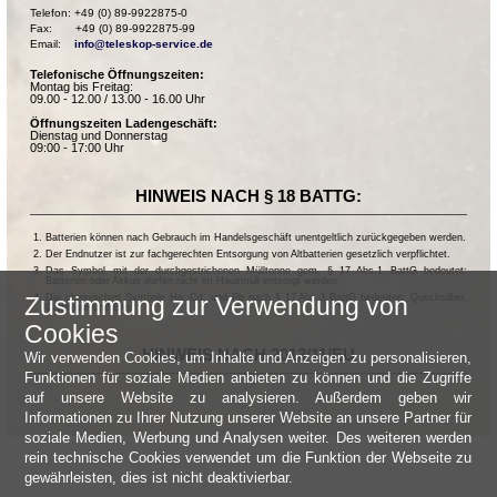
Telefon: +49 (0) 89-9922875-0

Fax:       +49 (0) 89-9922875-99

Email:    
info@teleskop-service.de
Telefonische Öffnungszeiten:
Montag bis Freitag:
09.00 - 12.00 / 13.00 - 16.00 Uhr
Öffnungszeiten Ladengeschäft:
Dienstag und Donnerstag
09:00 - 17:00 Uhr
HINWEIS NACH § 18 BATTG:
Batterien können nach Gebrauch im Handelsgeschäft unentgeltlich zurückgegeben werden.
Der Endnutzer ist zur fachgerechten Entsorgung von Altbatterien gesetzlich verpflichtet.
Das Symbol mit der durchgestrichenen Mülltonne gem. § 17 Abs.1 BattG bedeutet:
Batterien oder Akkus dürfen nicht im Hausmüll entsorgt werden.
Die chemischen Symbole Hg, Cd, und Pb nach § 17 Abs.3 BattG bedeuten: Quecksilber,
Zustimmung zur Verwendung von
Cadmium und Blei.
Cookies
HINWEIS NACH 2013/11/EU
Wir verwenden Cookies, um Inhalte und Anzeigen zu personalisieren,
Funktionen für soziale Medien anbieten zu können und die Zugriffe
auf unsere Website zu analysieren. Außerdem geben wir
Informationen zu Ihrer Nutzung unserer Website an unsere Partner für
soziale Medien, Werbung und Analysen weiter. Des weiteren werden
rein technische Cookies verwendet um die Funktion der Webseite zu
gewährleisten, dies ist nicht deaktivierbar.