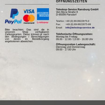
ÖFFNUNGSZEITEN
Teleskop-Service Ransburg GmbH
Von-Myra-Straße 8
D-85599 Parsdorf
Telefon: +49 (0) 89-9922875-0

Fax:       +49 (0) 89-9922875-99

Email:    
info@teleskop-service.de
Bitte beachten: Das sind die in
unserem Shop verfügbaren
Telefonische Öffnungszeiten:
Zahlungsarten. Diese können je nach
Montag bis Freitag:
den Bedingungen / Berechtigungen
von denen im Bestellvorgang
09.00 - 12.00 / 13.00 - 16.00 Uhr
angebotenen abweichen.
Öffnungszeiten Ladengeschäft:
Dienstag und Donnerstag
09:00 - 17:00 Uhr