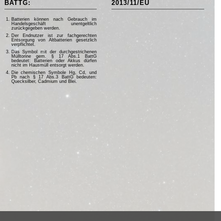
BATTG:
2013/11/EU
Batterien können nach Gebrauch im
Handelsgeschäft unentgeltlich
zurückgegeben werden.
Der Endnutzer ist zur fachgerechten
Entsorgung von Altbatterien gesetzlich
verpflichtet.
Das Symbol mit der durchgestrichenen
Mülltonne gem. § 17 Abs.1 BattG
bedeutet: Batterien oder Akkus dürfen
nicht im Hausmüll entsorgt werden.
Die chemischen Symbole Hg, Cd, und
Pb nach § 17 Abs.3 BattG bedeuten:
Quecksilber, Cadmium und Blei.