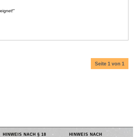
eignet!"
Seite 1 von 1
HINWEIS NACH § 18
HINWEIS NACH