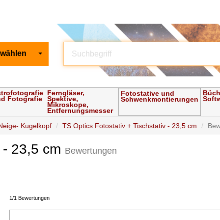
 wählen
trofotografie
Ferngläser,
Büch
Fotostative und
d Fotografie
Spektive,
Soft
Schwenkmontierungen
Mikroskope,
Entfernungsmesser
 Neige- Kugelkopf
TS Optics Fotostativ + Tischstativ - 23,5 cm
Bew
v - 23,5 cm
Bewertungen
1/1 Bewertungen