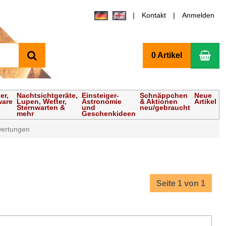
Kontakt
Anmelden
Suchen
Wa
0 Artikel
er,
Nachtsichtgeräte,
Einsteiger-
Schnäppchen
Neue
ware
Lupen, Wetter,
Astronomie
& Aktionen
Artikel
Sternwarten &
und
neu/gebraucht
mehr
Geschenkideen
ertungen
Seite 1 von 1