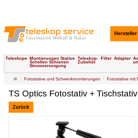
Hersteller
Teleskope
Montierungen Stative
Teleskop-
Filter
Adapter
As
Schellen Schienen
Zubehör
un
Stromversorgung
Startseite
Fotostative und Schwenkmontierungen
Fotostative mit
TS Optics Fotostativ + Tischstati
Zurück