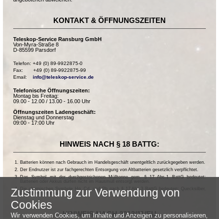
KONTAKT & ÖFFNUNGSZEITEN
Teleskop-Service Ransburg GmbH
Von-Myra-Straße 8
D-85599 Parsdorf
Telefon: +49 (0) 89-9922875-0

Fax:       +49 (0) 89-9922875-99

Email:    
info@teleskop-service.de
Telefonische Öffnungszeiten:
Montag bis Freitag:
09.00 - 12.00 / 13.00 - 16.00 Uhr
Öffnungszeiten Ladengeschäft:
Dienstag und Donnerstag
09:00 - 17:00 Uhr
HINWEIS NACH § 18 BATTG:
Batterien können nach Gebrauch im Handelsgeschäft unentgeltlich zurückgegeben werden.
Der Endnutzer ist zur fachgerechten Entsorgung von Altbatterien gesetzlich verpflichtet.
Das Symbol mit der durchgestrichenen Mülltonne gem. § 17 Abs.1 BattG bedeutet:
Batterien oder Akkus dürfen nicht im Hausmüll entsorgt werden.
Die chemischen Symbole Hg, Cd, und Pb nach § 17 Abs.3 BattG bedeuten: Quecksilber,
Zustimmung zur Verwendung von
Cadmium und Blei.
Cookies
HINWEIS NACH 2013/11/EU
Wir verwenden Cookies, um Inhalte und Anzeigen zu personalisieren,