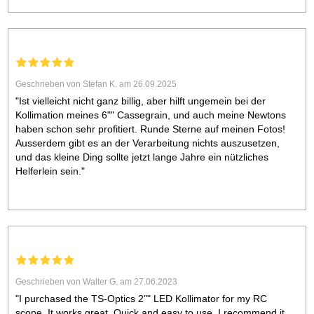
Geschrieben von Stefan K. am 26.09.2025
"Ist vielleicht nicht ganz billig, aber hilft ungemein bei der
Kollimation meines 6"" Cassegrain, und auch meine Newtons
haben schon sehr profitiert. Runde Sterne auf meinen Fotos!
Ausserdem gibt es an der Verarbeitung nichts auszusetzen,
und das kleine Ding sollte jetzt lange Jahre ein nützliches
Helferlein sein."
Geschrieben von Walter G. am 27.06.2023
"I purchased the TS-Optics 2"" LED Kollimator for my RC
scope. It works great. Quick and easy to use. I recommend it